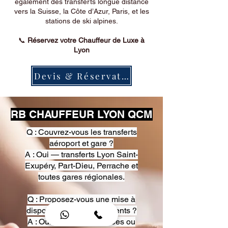
également des transferts longue distance
vers la Suisse, la Côte d’Azur, Paris, et les
stations de ski alpines.
📞
Réservez votre Chauffeur de Luxe à
Lyon
Devis & Réservation
RB CHAUFFEUR LYON QCM
Q : Couvrez-vous les transferts
aéroport et gare ?
A : Oui — transferts Lyon Saint-
Exupéry, Part-Dieu, Perrache et
toutes gares régionales.
Q : Proposez-vous une mise à
disposition pour événements ?
A : Oui — heures, journées ou