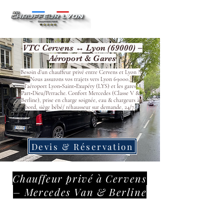
VTC Cervens ↔ Lyon (69000) –
Aéroport & Gares
Besoin d’un chauffeur privé entre Cervens et Lyon ?
Nous assurons vos trajets vers Lyon 69000,
l’aéroport Lyon‑Saint‑Exupéry (LYS) et les gares
Part‑Dieu/Perrache. Confort Mercedes (Classe V &
Berline), prise en charge soignée, eau & chargeurs à
bord, siège bébé/ réhausseur sur demande, 24/7.
Devis & Réservation
Chauffeur privé à Cervens
– Mercedes Van & Berline