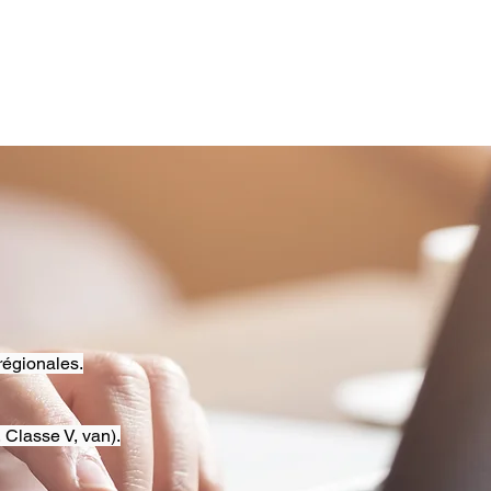
régionales.
 Classe V, van).