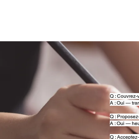
Q : Couvrez-v
A : Oui — tra
Q : Proposez
A : Oui — heu
Q : Acceptez