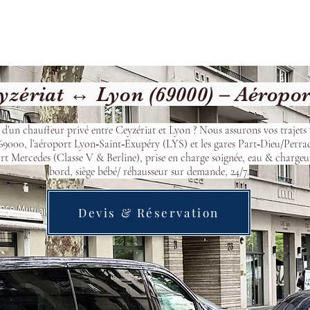
cueil
Devis & Réservation
Transfert
Nos véhicu
zériat ↔ Lyon (69000) – Aéropo
 d’un chauffeur privé entre Ceyzériat et Lyon ? Nous assurons vos trajets 
9000, l’aéroport Lyon‑Saint‑Exupéry (LYS) et les gares Part‑Dieu/Perra
t Mercedes (Classe V & Berline), prise en charge soignée, eau & chargeu
bord, siège bébé/ réhausseur sur demande, 24/7.
Devis & Réservation