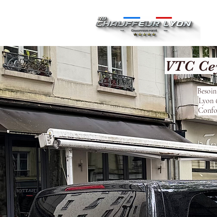
Ac
VTC Cey
Besoin
Lyon 6
Confor