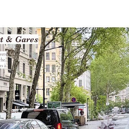
les
Nos Services
Contact
rt & Gares
vers
che.
rs à