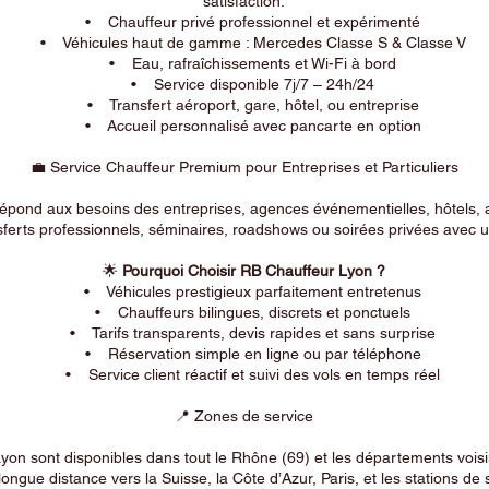
satisfaction.
• Chauffeur privé professionnel et expérimenté
• Véhicules haut de gamme : Mercedes Classe S & Classe V
• Eau, rafraîchissements et Wi-Fi à bord
• Service disponible 7j/7 – 24h/24
• Transfert aéroport, gare, hôtel, ou entreprise
• Accueil personnalisé avec pancarte en option
💼 Service Chauffeur Premium pour Entreprises et Particuliers
répond aux besoins des entreprises, agences événementielles, hôtels, 
ferts professionnels, séminaires, roadshows ou soirées privées avec un
🌟
Pourquoi Choisir RB Chauffeur Lyon ?
• Véhicules prestigieux parfaitement entretenus
• Chauffeurs bilingues, discrets et ponctuels
• Tarifs transparents, devis rapides et sans surprise
• Réservation simple en ligne ou par téléphone
• Service client réactif et suivi des vols en temps réel
📍 Zones de service
on sont disponibles dans tout le Rhône (69) et les départements voi
longue distance vers la Suisse, la Côte d’Azur, Paris, et les stations de 