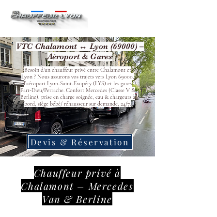
VTC Chalamont ↔ Lyon (69000) –
Aéroport & Gares
Besoin d’un chauffeur privé entre Chalamont et
Lyon ? Nous assurons vos trajets vers Lyon 69000,
l’aéroport Lyon‑Saint‑Exupéry (LYS) et les gares
Part‑Dieu/Perrache. Confort Mercedes (Classe V &
Berline), prise en charge soignée, eau & chargeurs à
bord, siège bébé/ réhausseur sur demande, 24/7.
Devis & Réservation
Chauffeur privé à
Chalamont – Mercedes
Van & Berline