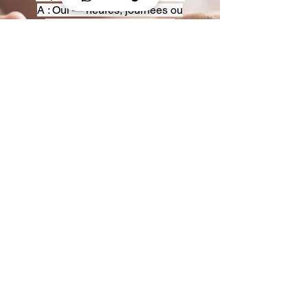
A : Oui — heures, journées ou
multi-jours, avec véhicules
adaptés (Classe S, Classe V,
van).
Q : Acceptez-vous des contrats
entreprise ou agences ?
A : Oui — nous proposons des
tarifs pro et des formules de
partenariat.
Q : Puis-je demander un véhicule
précis ?
A : Oui — réservez votre type de
véhicule lors de la demande
(Classe S, Classe V, van).