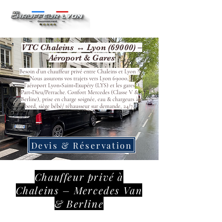
VTC Chaleins ↔ Lyon (69000) –
Aéroport & Gares
Besoin d’un chauffeur privé entre Chaleins et Lyon ?
Nous assurons vos trajets vers Lyon 69000,
l’aéroport Lyon‑Saint‑Exupéry (LYS) et les gares
Part‑Dieu/Perrache. Confort Mercedes (Classe V &
Berline), prise en charge soignée, eau & chargeurs à
bord, siège bébé/ réhausseur sur demande, 24/7.
Devis & Réservation
Chauffeur privé à
Chaleins – Mercedes Van
& Berline