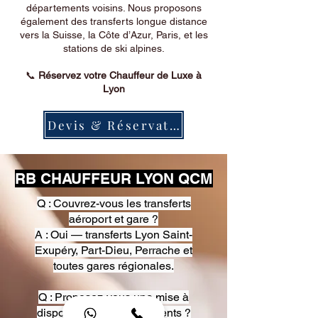
départements voisins. Nous proposons
également des transferts longue distance
vers la Suisse, la Côte d’Azur, Paris, et les
stations de ski alpines.
📞
Réservez votre Chauffeur de Luxe à
Lyon
Devis & Réservation
RB CHAUFFEUR LYON QCM
Q : Couvrez-vous les transferts
aéroport et gare ?
A : Oui — transferts Lyon Saint-
Exupéry, Part-Dieu, Perrache et
toutes gares régionales.
Q : Proposez-vous une mise à
disposition pour événements ?