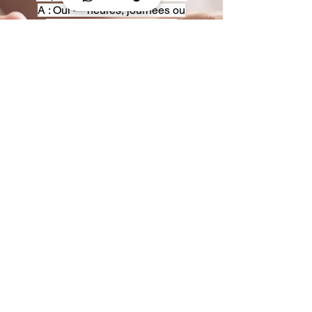
A : Oui — heures, journées ou
multi-jours, avec véhicules
adaptés (Classe S, Classe V,
van).
Q : Acceptez-vous des contrats
entreprise ou agences ?
A : Oui — nous proposons des
tarifs pro et des formules de
partenariat.
Q : Puis-je demander un véhicule
précis ?
A : Oui — réservez votre type de
véhicule lors de la demande
(Classe S, Classe V, van).