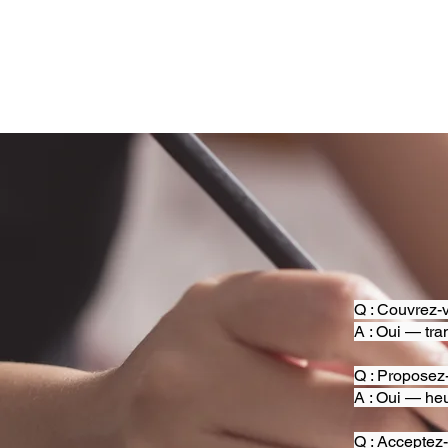
Q : Couvrez-v
A : Oui — tra
Q : Proposez
A : Oui — heu
Q : Acceptez