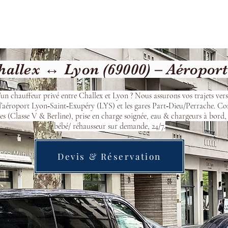
cueil
Devis & Réservation
Transfert
Nos véhicu
allex ↔ Lyon (69000) – Aéropor
’un chauffeur privé entre Challex et Lyon ? Nous assurons vos trajets ver
l’aéroport Lyon‑Saint‑Exupéry (LYS) et les gares Part‑Dieu/Perrache. Co
s (Classe V & Berline), prise en charge soignée, eau & chargeurs à bord, 
bébé/ réhausseur sur demande, 24/7.
Devis & Réservation