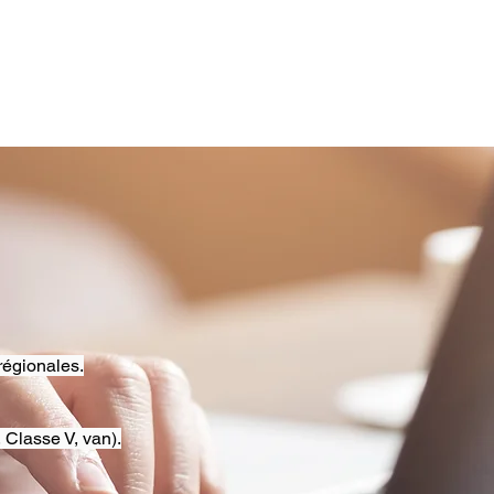
régionales.
 Classe V, van).