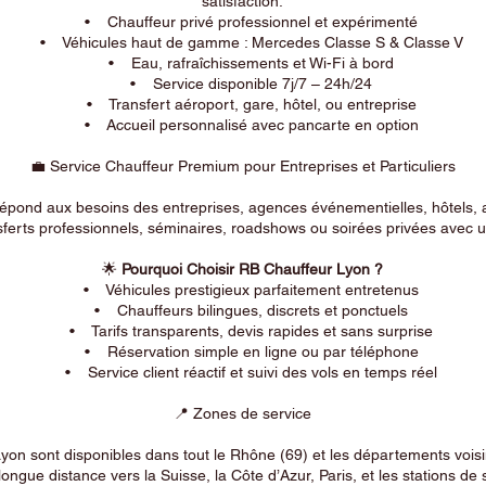
satisfaction.
• Chauffeur privé professionnel et expérimenté
• Véhicules haut de gamme : Mercedes Classe S & Classe V
• Eau, rafraîchissements et Wi-Fi à bord
• Service disponible 7j/7 – 24h/24
• Transfert aéroport, gare, hôtel, ou entreprise
• Accueil personnalisé avec pancarte en option
💼 Service Chauffeur Premium pour Entreprises et Particuliers
répond aux besoins des entreprises, agences événementielles, hôtels, 
ferts professionnels, séminaires, roadshows ou soirées privées avec un
🌟
Pourquoi Choisir RB Chauffeur Lyon ?
• Véhicules prestigieux parfaitement entretenus
• Chauffeurs bilingues, discrets et ponctuels
• Tarifs transparents, devis rapides et sans surprise
• Réservation simple en ligne ou par téléphone
• Service client réactif et suivi des vols en temps réel
📍 Zones de service
on sont disponibles dans tout le Rhône (69) et les départements voi
longue distance vers la Suisse, la Côte d’Azur, Paris, et les stations de 