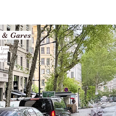
les
Nos Services
Contact
t & Gares
s Lyon
nfort
siège