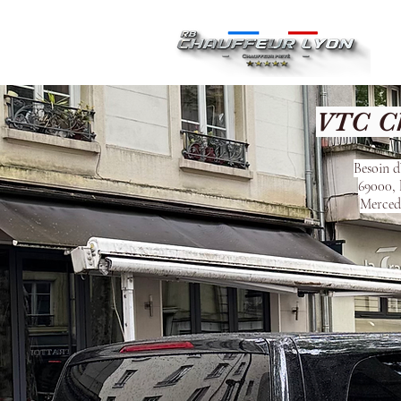
Ac
VTC Ch
Besoin d
69000, 
Mercede