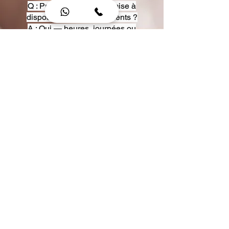
Q : Proposez-vous une mise à
disposition pour événements ?
A : Oui — heures, journées ou
multi-jours, avec véhicules
adaptés (Classe S, Classe V,
van).
Q : Acceptez-vous des contrats
entreprise ou agences ?
A : Oui — nous proposons des
tarifs pro et des formules de
partenariat.
Q : Puis-je demander un véhicule
précis ?
A : Oui — réservez votre type de
véhicule lors de la demande
(Classe S, Classe V, van).