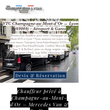
VTC Champagne-au-Mont-d'Or ↔ Lyon
(69000) – Aéroport & Gares
Besoin d’un chauffeur privé entre Champagne-au-
Mont-d'Or et Lyon ? Nous assurons vos trajets vers
Lyon 69000, l’aéroport Lyon‑Saint‑Exupéry (LYS) et
les gares Part‑Dieu/Perrache. Confort Mercedes
(Classe V & Berline), prise en charge soignée, eau &
chargeurs à bord, siège bébé/ réhausseur sur
demande, 24/7.
Devis & Réservation
Chauffeur privé à
Champagne-au-Mont-
d'Or – Mercedes Van &