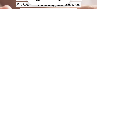
A : Oui — heures, journées ou
multi-jours, avec véhicules
adaptés (Classe S, Classe V,
van).
Q : Acceptez-vous des contrats
entreprise ou agences ?
A : Oui — nous proposons des
tarifs pro et des formules de
partenariat.
Q : Puis-je demander un véhicule
précis ?
A : Oui — réservez votre type de
véhicule lors de la demande
(Classe S, Classe V, van).