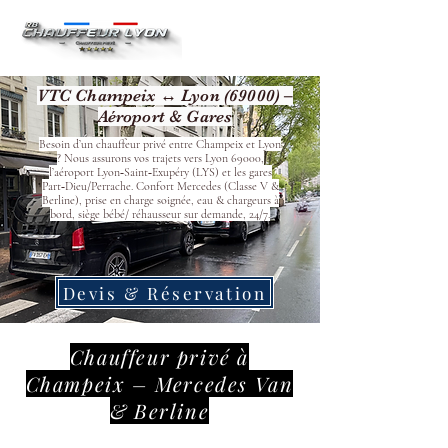
VTC Champeix ↔ Lyon (69000) –
Aéroport & Gares
Besoin d’un chauffeur privé entre Champeix et Lyon
? Nous assurons vos trajets vers Lyon 69000,
l’aéroport Lyon‑Saint‑Exupéry (LYS) et les gares
Part‑Dieu/Perrache. Confort Mercedes (Classe V &
Berline), prise en charge soignée, eau & chargeurs à
bord, siège bébé/ réhausseur sur demande, 24/7.
Devis & Réservation
Chauffeur privé à
Champeix – Mercedes Van
& Berline