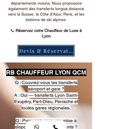
départements voisins. Nous proposons
également des transferts longue distance
vers la Suisse, la Côte d’Azur, Paris, et les
stations de ski alpines.
📞
Réservez votre Chauffeur de Luxe à
Lyon
Devis & Réservation
RB CHAUFFEUR LYON QCM
Q : Couvrez-vous les transferts
aéroport et gare ?
A : Oui — transferts Lyon Saint-
Exupéry, Part-Dieu, Perrache et
toutes gares régionales.
Q : Proposez-vous une mise à
disposition pour événements ?