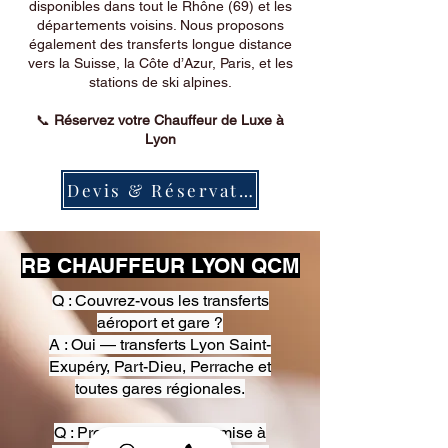
disponibles dans tout le Rhône (69) et les
départements voisins. Nous proposons
également des transferts longue distance
vers la Suisse, la Côte d’Azur, Paris, et les
stations de ski alpines.
📞
Réservez votre Chauffeur de Luxe à
Lyon
Devis & Réservation
RB CHAUFFEUR LYON QCM
Q : Couvrez-vous les transferts
aéroport et gare ?
A : Oui — transferts Lyon Saint-
Exupéry, Part-Dieu, Perrache et
toutes gares régionales.
Q : Proposez-vous une mise à