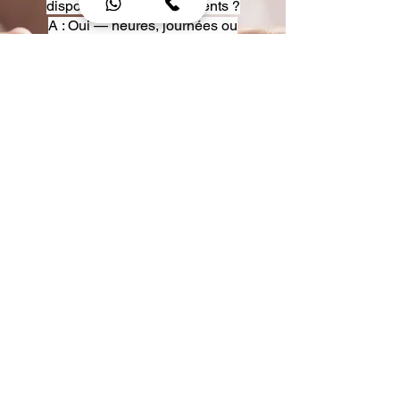
disposition pour événements ?
A : Oui — heures, journées ou
multi-jours, avec véhicules
adaptés (Classe S, Classe V,
van).
Q : Acceptez-vous des contrats
entreprise ou agences ?
A : Oui — nous proposons des
tarifs pro et des formules de
partenariat.
Q : Puis-je demander un véhicule
précis ?
A : Oui — réservez votre type de
véhicule lors de la demande
(Classe S, Classe V, van).