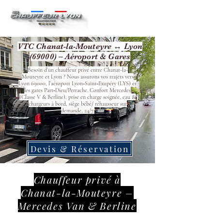
VTC Chanat-la-Mouteyre ↔ Lyon
(69000) – Aéroport & Gares
Besoin d’un chauffeur privé entre Chanat-la-
Mouteyre et Lyon ? Nous assurons vos trajets vers
Lyon 69000, l’aéroport Lyon‑Saint‑Exupéry (LYS) et
les gares Part‑Dieu/Perrache. Confort Mercedes
(Classe V & Berline), prise en charge soignée, eau &
chargeurs à bord, siège bébé/ réhausseur sur
demande, 24/7.
Devis & Réservation
Chauffeur privé à
Chanat-la-Mouteyre –
Mercedes Van & Berline