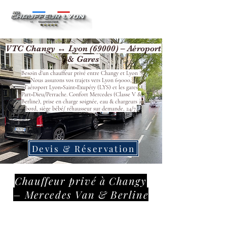
VTC Changy ↔ Lyon (69000) – Aéroport
& Gares
Besoin d’un chauffeur privé entre Changy et Lyon ?
Nous assurons vos trajets vers Lyon 69000,
l’aéroport Lyon‑Saint‑Exupéry (LYS) et les gares
Part‑Dieu/Perrache. Confort Mercedes (Classe V &
Berline), prise en charge soignée, eau & chargeurs à
bord, siège bébé/ réhausseur sur demande, 24/7.
Devis & Réservation
Chauffeur privé à Changy
– Mercedes Van & Berline