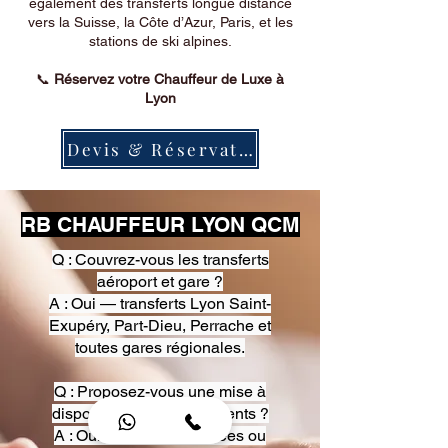
également des transferts longue distance
vers la Suisse, la Côte d’Azur, Paris, et les
stations de ski alpines.
📞
Réservez votre Chauffeur de Luxe à
Lyon
Devis & Réservation
RB CHAUFFEUR LYON QCM
Q : Couvrez-vous les transferts
aéroport et gare ?
A : Oui — transferts Lyon Saint-
Exupéry, Part-Dieu, Perrache et
toutes gares régionales.
Q : Proposez-vous une mise à
disposition pour événements ?
A : Oui — heures, journées ou