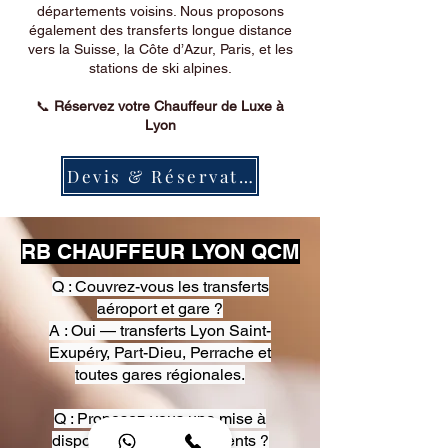
départements voisins. Nous proposons
également des transferts longue distance
vers la Suisse, la Côte d’Azur, Paris, et les
stations de ski alpines.
📞
Réservez votre Chauffeur de Luxe à
Lyon
Devis & Réservation
RB CHAUFFEUR LYON QCM
Q : Couvrez-vous les transferts
aéroport et gare ?
A : Oui — transferts Lyon Saint-
Exupéry, Part-Dieu, Perrache et
toutes gares régionales.
Q : Proposez-vous une mise à
disposition pour événements ?