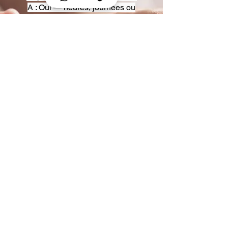
A : Oui — heures, journées ou
multi-jours, avec véhicules
adaptés (Classe S, Classe V,
van).
Q : Acceptez-vous des contrats
entreprise ou agences ?
A : Oui — nous proposons des
tarifs pro et des formules de
partenariat.
Q : Puis-je demander un véhicule
précis ?
A : Oui — réservez votre type de
véhicule lors de la demande
(Classe S, Classe V, van).