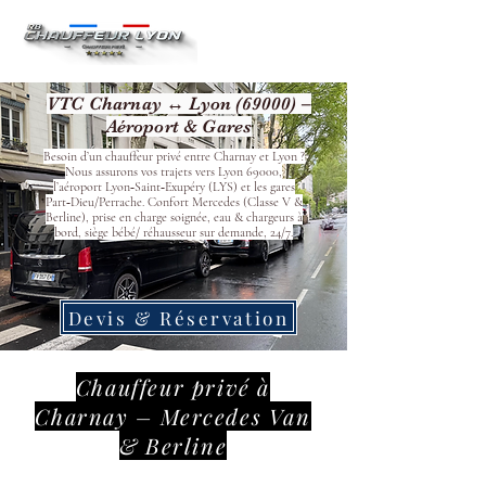
VTC Charnay ↔ Lyon (69000) –
Aéroport & Gares
Besoin d’un chauffeur privé entre Charnay et Lyon ?
Nous assurons vos trajets vers Lyon 69000,
l’aéroport Lyon‑Saint‑Exupéry (LYS) et les gares
Part‑Dieu/Perrache. Confort Mercedes (Classe V &
Berline), prise en charge soignée, eau & chargeurs à
bord, siège bébé/ réhausseur sur demande, 24/7.
Devis & Réservation
Chauffeur privé à
Charnay – Mercedes Van
& Berline