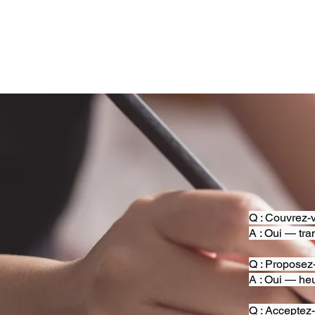
Q : Couvrez-v
A : Oui — tra
Q : Proposez
A : Oui — heu
Q : Acceptez