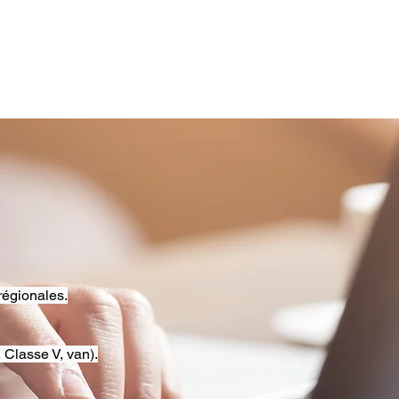
régionales.
 Classe V, van).