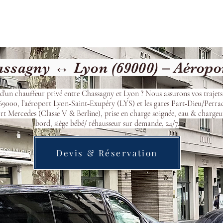
cueil
Devis & Réservation
Transfert
Nos véhicu
ssagny ↔ Lyon (69000) – Aéropo
d’un chauffeur privé entre Chassagny et Lyon ? Nous assurons vos trajets
9000, l’aéroport Lyon‑Saint‑Exupéry (LYS) et les gares Part‑Dieu/Perra
t Mercedes (Classe V & Berline), prise en charge soignée, eau & chargeu
bord, siège bébé/ réhausseur sur demande, 24/7.
Devis & Réservation