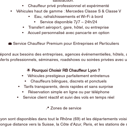
satisfaction.
• Chauffeur privé professionnel et expérimenté
• Véhicules haut de gamme : Mercedes Classe S & Classe V
• Eau, rafraîchissements et Wi-Fi à bord
• Service disponible 7j/7 – 24h/24
• Transfert aéroport, gare, hôtel, ou entreprise
• Accueil personnalisé avec pancarte en option
💼 Service Chauffeur Premium pour Entreprises et Particuliers
répond aux besoins des entreprises, agences événementielles, hôtels, 
ferts professionnels, séminaires, roadshows ou soirées privées avec un
🌟
Pourquoi Choisir RB Chauffeur Lyon ?
• Véhicules prestigieux parfaitement entretenus
• Chauffeurs bilingues, discrets et ponctuels
• Tarifs transparents, devis rapides et sans surprise
• Réservation simple en ligne ou par téléphone
• Service client réactif et suivi des vols en temps réel
📍 Zones de service
on sont disponibles dans tout le Rhône (69) et les départements voi
longue distance vers la Suisse, la Côte d’Azur, Paris, et les stations de 