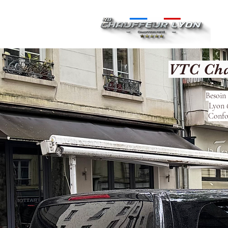
Ac
VTC Cha
Besoin 
Lyon 6
Confor