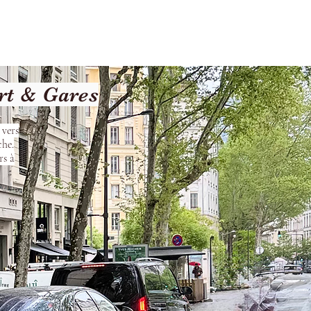
les
Nos Services
Contact
rt & Gares
 vers
che.
rs à