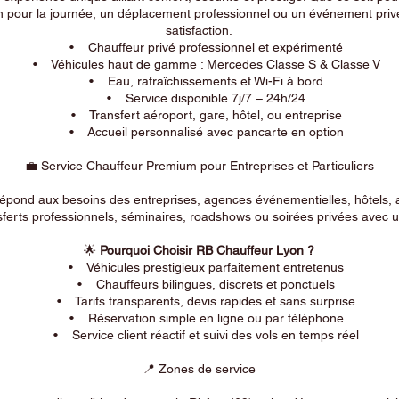
n pour la journée, un déplacement professionnel ou un événement privé
satisfaction.
• Chauffeur privé professionnel et expérimenté
• Véhicules haut de gamme : Mercedes Classe S & Classe V
• Eau, rafraîchissements et Wi-Fi à bord
• Service disponible 7j/7 – 24h/24
• Transfert aéroport, gare, hôtel, ou entreprise
• Accueil personnalisé avec pancarte en option
💼 Service Chauffeur Premium pour Entreprises et Particuliers
répond aux besoins des entreprises, agences événementielles, hôtels, 
ferts professionnels, séminaires, roadshows ou soirées privées avec un
🌟
Pourquoi Choisir RB Chauffeur Lyon ?
• Véhicules prestigieux parfaitement entretenus
• Chauffeurs bilingues, discrets et ponctuels
• Tarifs transparents, devis rapides et sans surprise
• Réservation simple en ligne ou par téléphone
• Service client réactif et suivi des vols en temps réel
📍 Zones de service