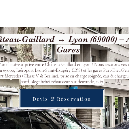
cueil
Devis & Réservation
Transfert
Nos véhicu
teau-Gaillard ↔ Lyon (69000) – 
Gares
’un chauffeur privé entre Château-Gaillard et Lyon ? Nous assurons vos t
n 69000, l’aéroport Lyon‑Saint‑Exupéry (LYS) et les gares Part‑Dieu/Per
t Mercedes (Classe V & Berline), prise en charge soignée, eau & chargeu
bord, siège bébé/ réhausseur sur demande, 24/7.
Devis & Réservation