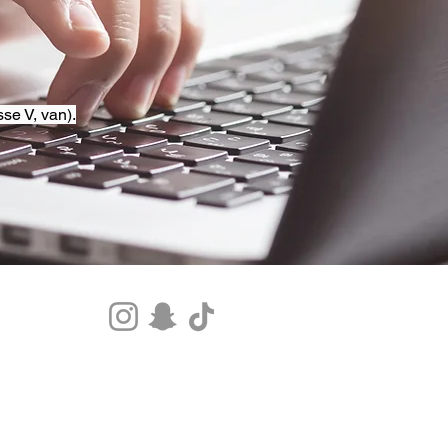
se V, van).
Tel.+33 07 85 80 48 00 |
CGV