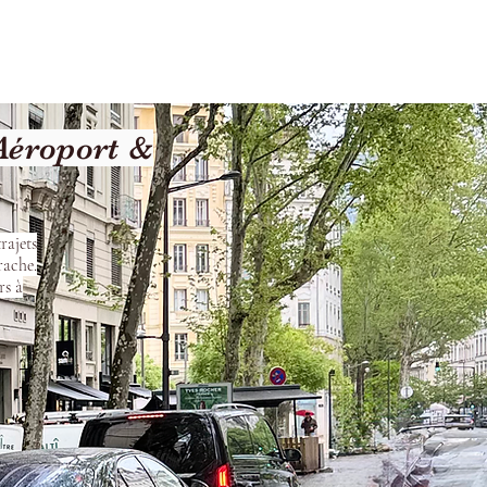
les
Nos Services
Contact
Aéroport &
rajets
rache.
rs à