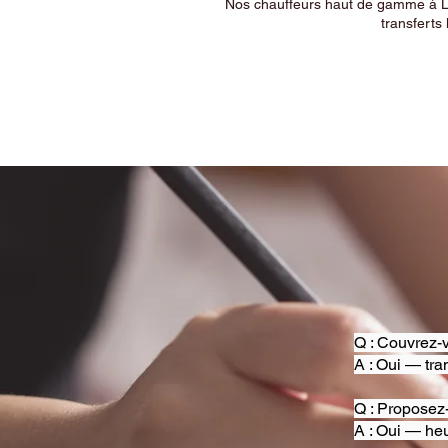
Nos chauffeurs haut de gamme à Ly
transferts 
Q : Couvrez-v
A : Oui — tra
Q : Proposez
A : Oui — heu