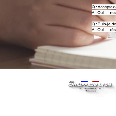
Q : Acceptez
A : Oui — nou
Q : Puis-je d
A : Oui — rés