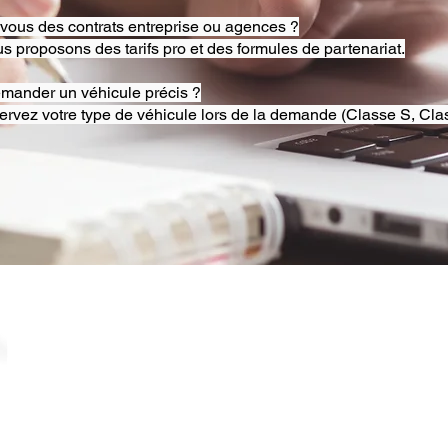
-vous des contrats entreprise ou agences ?
s proposons des tarifs pro et des formules de partenariat.
emander un véhicule précis ?
ervez votre type de véhicule lors de la demande (Classe S, Clas
© 2025 RB Chauffeur Lyon. Tous droits réservés. |
​SINCE 2020 | Siren 882092562 ​