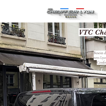
Ac
VTC Châ
Besoin d
vers Lyo
Confor