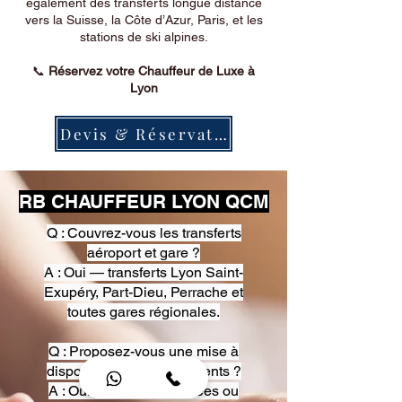
également des transferts longue distance
vers la Suisse, la Côte d’Azur, Paris, et les
stations de ski alpines.
📞
Réservez votre Chauffeur de Luxe à
Lyon
Devis & Réservation
RB CHAUFFEUR LYON QCM
Q : Couvrez-vous les transferts
aéroport et gare ?
A : Oui — transferts Lyon Saint-
Exupéry, Part-Dieu, Perrache et
toutes gares régionales.
Q : Proposez-vous une mise à
disposition pour événements ?
A : Oui — heures, journées ou