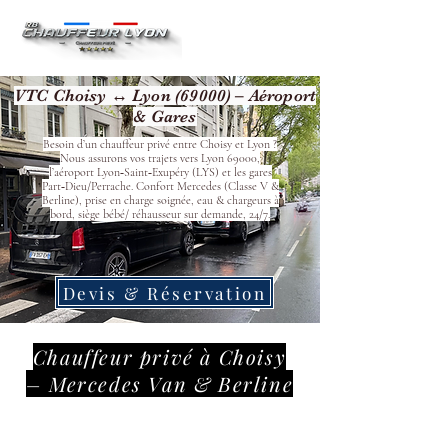
VTC Choisy ↔ Lyon (69000) – Aéroport
& Gares
Besoin d’un chauffeur privé entre Choisy et Lyon ?
Nous assurons vos trajets vers Lyon 69000,
l’aéroport Lyon‑Saint‑Exupéry (LYS) et les gares
Part‑Dieu/Perrache. Confort Mercedes (Classe V &
Berline), prise en charge soignée, eau & chargeurs à
bord, siège bébé/ réhausseur sur demande, 24/7.
Devis & Réservation
Chauffeur privé à Choisy
– Mercedes Van & Berline