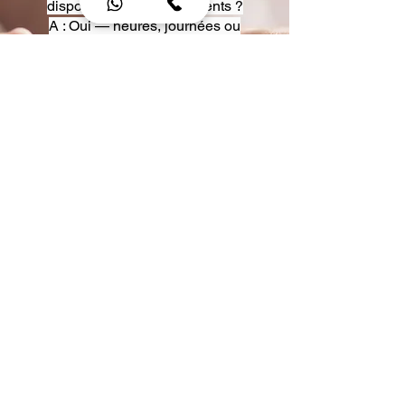
disposition pour événements ?
A : Oui — heures, journées ou
multi-jours, avec véhicules
adaptés (Classe S, Classe V,
van).
Q : Acceptez-vous des contrats
entreprise ou agences ?
A : Oui — nous proposons des
tarifs pro et des formules de
partenariat.
Q : Puis-je demander un véhicule
précis ?
A : Oui — réservez votre type de
véhicule lors de la demande
(Classe S, Classe V, van).