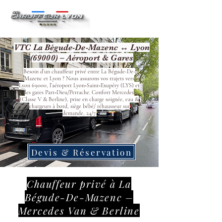
VTC La Bégude-De-Mazenc ↔ Lyon
(69000) – Aéroport & Gares
Besoin d’un chauffeur privé entre La Bégude-De-
Mazenc et Lyon ? Nous assurons vos trajets vers
Lyon 69000, l’aéroport Lyon‑Saint‑Exupéry (LYS) et
les gares Part‑Dieu/Perrache. Confort Mercedes
(Classe V & Berline), prise en charge soignée, eau &
chargeurs à bord, siège bébé/ réhausseur sur
demande, 24/7.
Devis & Réservation
Chauffeur privé à La
Bégude-De-Mazenc –
Mercedes Van & Berline