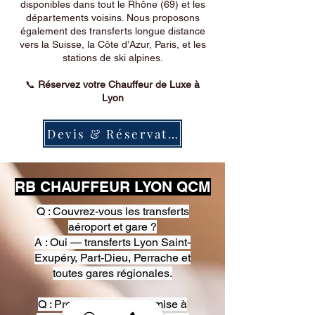
disponibles dans tout le Rhône (69) et les
départements voisins. Nous proposons
également des transferts longue distance
vers la Suisse, la Côte d’Azur, Paris, et les
stations de ski alpines.
📞
Réservez votre Chauffeur de Luxe à
Lyon
Devis & Réservation
RB CHAUFFEUR LYON QCM
Q : Couvrez-vous les transferts
aéroport et gare ?
A : Oui — transferts Lyon Saint-
Exupéry, Part-Dieu, Perrache et
toutes gares régionales.
Q : Proposez-vous une mise à