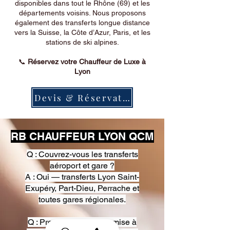
disponibles dans tout le Rhône (69) et les
départements voisins. Nous proposons
également des transferts longue distance
vers la Suisse, la Côte d’Azur, Paris, et les
stations de ski alpines.
📞
Réservez votre Chauffeur de Luxe à
Lyon
Devis & Réservation
RB CHAUFFEUR LYON QCM
Q : Couvrez-vous les transferts
aéroport et gare ?
A : Oui — transferts Lyon Saint-
Exupéry, Part-Dieu, Perrache et
toutes gares régionales.
Q : Proposez-vous une mise à