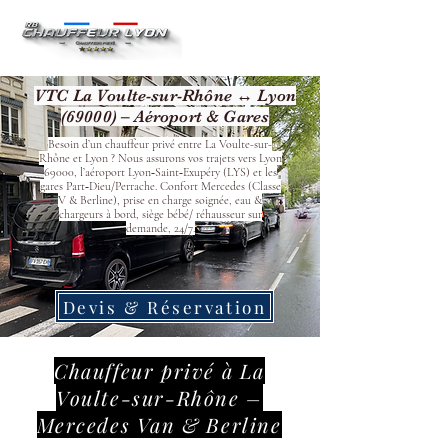
VTC La Voulte-sur-Rhône ↔ Lyon
(69000) – Aéroport & Gares
Besoin d’un chauffeur privé entre La Voulte-sur-
Rhône et Lyon ? Nous assurons vos trajets vers Lyon
69000, l’aéroport Lyon‑Saint‑Exupéry (LYS) et les
gares Part‑Dieu/Perrache. Confort Mercedes (Classe
V & Berline), prise en charge soignée, eau &
chargeurs à bord, siège bébé/ réhausseur sur
demande, 24/7.
Devis & Réservation
Chauffeur privé à La
Voulte-sur-Rhône –
Mercedes Van & Berline