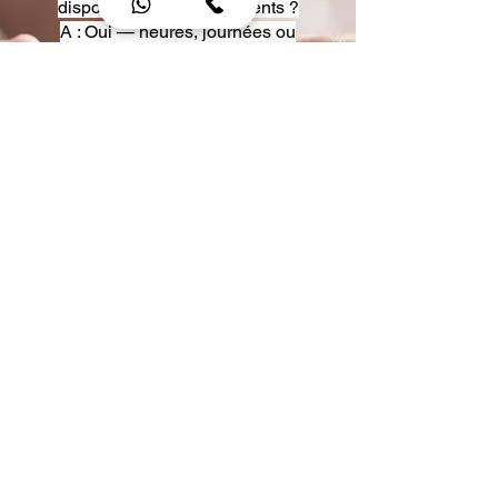
disposition pour événements ?
A : Oui — heures, journées ou
multi-jours, avec véhicules
adaptés (Classe S, Classe V,
van).
Q : Acceptez-vous des contrats
entreprise ou agences ?
A : Oui — nous proposons des
tarifs pro et des formules de
partenariat.
Q : Puis-je demander un véhicule
précis ?
A : Oui — réservez votre type de
véhicule lors de la demande
(Classe S, Classe V, van).