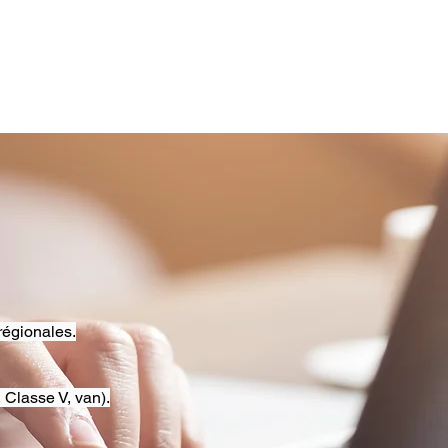
régionales.
 Classe V, van).