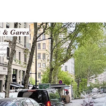
les
Nos Services
Contact
t & Gares
s Lyon
nfort
siège