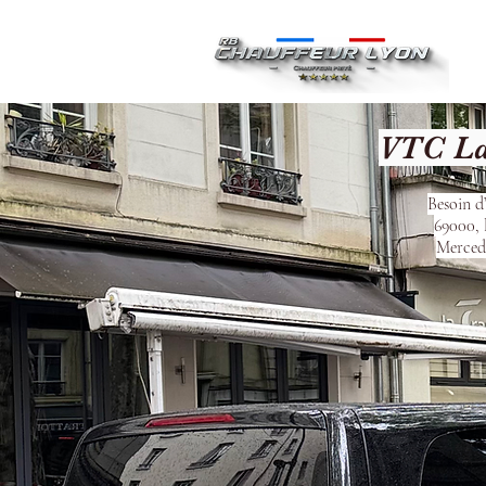
Ac
VTC La
Besoin d
69000, 
Mercede