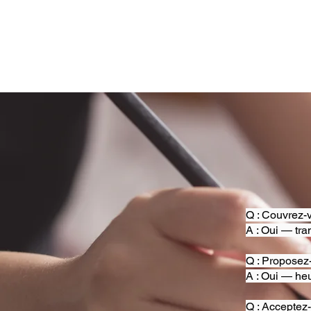
Q : Couvrez-v
A : Oui — tra
Q : Proposez
A : Oui — heu
Q : Acceptez