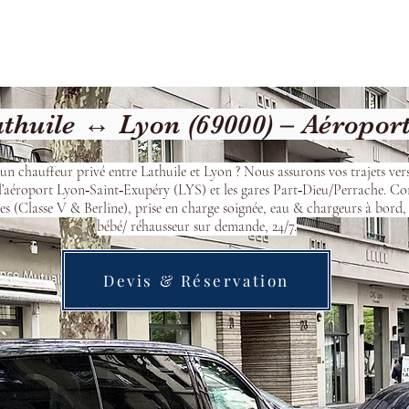
cueil
Devis & Réservation
Transfert
Nos véhicu
thuile ↔ Lyon (69000) – Aéropor
’un chauffeur privé entre Lathuile et Lyon ? Nous assurons vos trajets ver
l’aéroport Lyon‑Saint‑Exupéry (LYS) et les gares Part‑Dieu/Perrache. Co
s (Classe V & Berline), prise en charge soignée, eau & chargeurs à bord, 
bébé/ réhausseur sur demande, 24/7.
Devis & Réservation