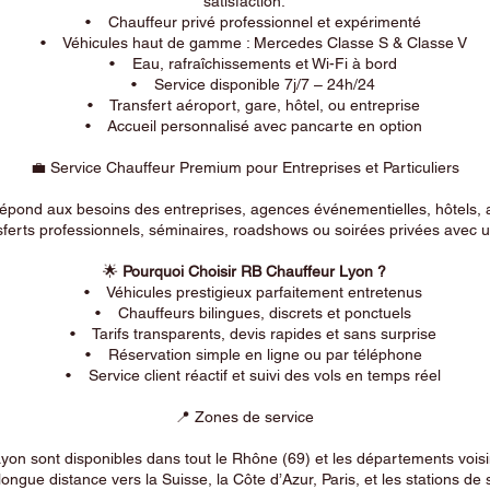
satisfaction.
• Chauffeur privé professionnel et expérimenté
• Véhicules haut de gamme : Mercedes Classe S & Classe V
• Eau, rafraîchissements et Wi-Fi à bord
• Service disponible 7j/7 – 24h/24
• Transfert aéroport, gare, hôtel, ou entreprise
• Accueil personnalisé avec pancarte en option
💼 Service Chauffeur Premium pour Entreprises et Particuliers
répond aux besoins des entreprises, agences événementielles, hôtels, 
ferts professionnels, séminaires, roadshows ou soirées privées avec un
🌟
Pourquoi Choisir RB Chauffeur Lyon ?
• Véhicules prestigieux parfaitement entretenus
• Chauffeurs bilingues, discrets et ponctuels
• Tarifs transparents, devis rapides et sans surprise
• Réservation simple en ligne ou par téléphone
• Service client réactif et suivi des vols en temps réel
📍 Zones de service
on sont disponibles dans tout le Rhône (69) et les départements voi
longue distance vers la Suisse, la Côte d’Azur, Paris, et les stations de 