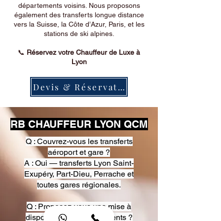
départements voisins. Nous proposons
également des transferts longue distance
vers la Suisse, la Côte d’Azur, Paris, et les
stations de ski alpines.
📞
Réservez votre Chauffeur de Luxe à
Lyon
Devis & Réservation
RB CHAUFFEUR LYON QCM
Q : Couvrez-vous les transferts
aéroport et gare ?
A : Oui — transferts Lyon Saint-
Exupéry, Part-Dieu, Perrache et
toutes gares régionales.
Q : Proposez-vous une mise à
disposition pour événements ?