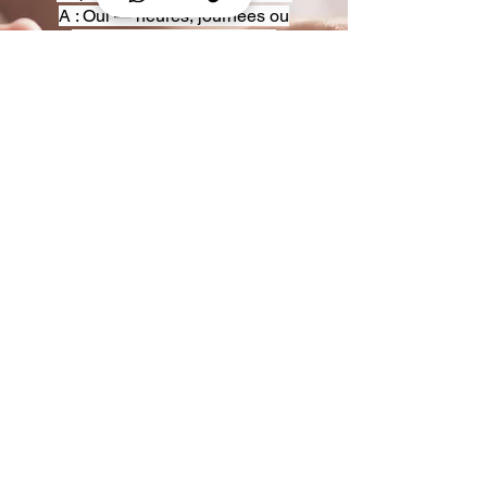
A : Oui — heures, journées ou
multi-jours, avec véhicules
adaptés (Classe S, Classe V,
van).
Q : Acceptez-vous des contrats
entreprise ou agences ?
A : Oui — nous proposons des
tarifs pro et des formules de
partenariat.
Q : Puis-je demander un véhicule
précis ?
A : Oui — réservez votre type de
véhicule lors de la demande
(Classe S, Classe V, van).