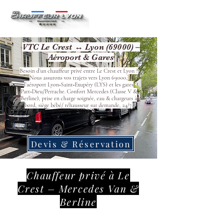
VTC Le Crest ↔ Lyon (69000) –
Aéroport & Gares
Besoin d’un chauffeur privé entre Le Crest et Lyon ?
Nous assurons vos trajets vers Lyon 69000,
l’aéroport Lyon‑Saint‑Exupéry (LYS) et les gares
Part‑Dieu/Perrache. Confort Mercedes (Classe V &
Berline), prise en charge soignée, eau & chargeurs à
bord, siège bébé/ réhausseur sur demande, 24/7.
Devis & Réservation
Chauffeur privé à Le
Crest – Mercedes Van &
Berline