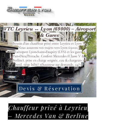
VTC Leyrieu ↔ Lyon (69000) – Aéroport
& Gares
Besoin d’un chauffeur privé entre Leyrieu et Lyon ?
Nous assurons vos trajets vers Lyon 69000,
l’aéroport Lyon‑Saint‑Exupéry (LYS) et les gares
Part‑Dieu/Perrache. Confort Mercedes (Classe V &
Berline), prise en charge soignée, eau & chargeurs à
bord, siège bébé/ réhausseur sur demande, 24/7.
Devis & Réservation
Chauffeur privé à Leyrieu
– Mercedes Van & Berline