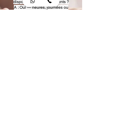
disposition pour événements ?
A : Oui — heures, journées ou
multi-jours, avec véhicules
adaptés (Classe S, Classe V,
van).
Q : Acceptez-vous des contrats
entreprise ou agences ?
A : Oui — nous proposons des
tarifs pro et des formules de
partenariat.
Q : Puis-je demander un véhicule
précis ?
A : Oui — réservez votre type de
véhicule lors de la demande
(Classe S, Classe V, van).