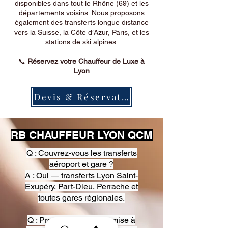
disponibles dans tout le Rhône (69) et les
départements voisins. Nous proposons
également des transferts longue distance
vers la Suisse, la Côte d’Azur, Paris, et les
stations de ski alpines.
📞
Réservez votre Chauffeur de Luxe à
Lyon
Devis & Réservation
RB CHAUFFEUR LYON QCM
Q : Couvrez-vous les transferts
aéroport et gare ?
A : Oui — transferts Lyon Saint-
Exupéry, Part-Dieu, Perrache et
toutes gares régionales.
Q : Proposez-vous une mise à