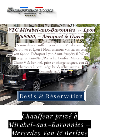
VTC Mirabel-aux-Baronnies ↔ Lyon
(69000) – Aéroport & Gares
Besoin d’un chauffeur privé entre Mirabel-aux-
Baronnies et Lyon ? Nous assurons vos trajets vers
Lyon 69000, l’aéroport Lyon‑Saint‑Exupéry (LYS) et
les gares Part‑Dieu/Perrache. Confort Mercedes
(Classe V & Berline), prise en charge soignée, eau &
chargeurs à bord, siège bébé/ réhausseur sur
demande, 24/7.
Devis & Réservation
Chauffeur privé à
Mirabel-aux-Baronnies –
Mercedes Van & Berline