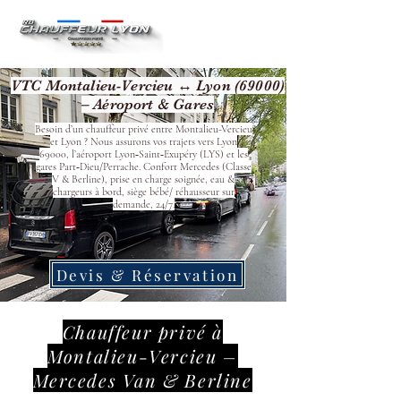
VTC Montalieu-Vercieu ↔ Lyon (69000)
– Aéroport & Gares
Besoin d’un chauffeur privé entre Montalieu-Vercieu
et Lyon ? Nous assurons vos trajets vers Lyon
69000, l’aéroport Lyon‑Saint‑Exupéry (LYS) et les
gares Part‑Dieu/Perrache. Confort Mercedes (Classe
V & Berline), prise en charge soignée, eau &
chargeurs à bord, siège bébé/ réhausseur sur
demande, 24/7.
Devis & Réservation
Chauffeur privé à
Montalieu-Vercieu –
Mercedes Van & Berline