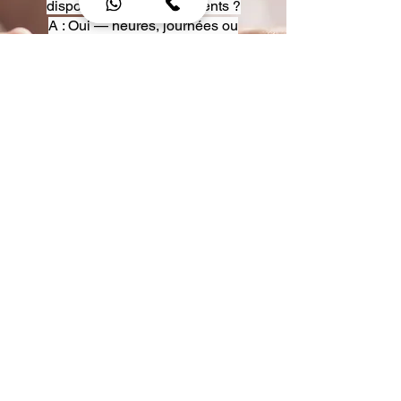
disposition pour événements ?
A : Oui — heures, journées ou
multi-jours, avec véhicules
adaptés (Classe S, Classe V,
van).
Q : Acceptez-vous des contrats
entreprise ou agences ?
A : Oui — nous proposons des
tarifs pro et des formules de
partenariat.
Q : Puis-je demander un véhicule
précis ?
A : Oui — réservez votre type de
véhicule lors de la demande
(Classe S, Classe V, van).