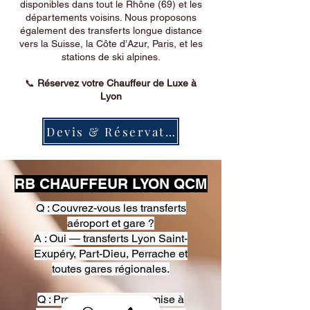
disponibles dans tout le Rhône (69) et les
départements voisins. Nous proposons
également des transferts longue distance
vers la Suisse, la Côte d’Azur, Paris, et les
stations de ski alpines.
📞
Réservez votre Chauffeur de Luxe à
Lyon
Devis & Réservation
RB CHAUFFEUR LYON QCM
Q : Couvrez-vous les transferts
aéroport et gare ?
A : Oui — transferts Lyon Saint-
Exupéry, Part-Dieu, Perrache et
toutes gares régionales.
Q : Proposez-vous une mise à