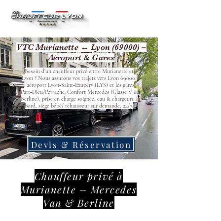
VTC Murianette ↔ Lyon (69000) –
Aéroport & Gares
Besoin d’un chauffeur privé entre Murianette et
Lyon ? Nous assurons vos trajets vers Lyon 69000,
l’aéroport Lyon‑Saint‑Exupéry (LYS) et les gares
Part‑Dieu/Perrache. Confort Mercedes (Classe V &
Berline), prise en charge soignée, eau & chargeurs à
bord, siège bébé/ réhausseur sur demande, 24/7.
Devis & Réservation
Chauffeur privé à
Murianette – Mercedes
Van & Berline