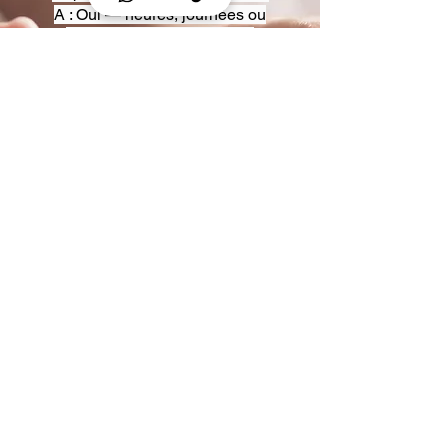
A : Oui — heures, journées ou
multi-jours, avec véhicules
adaptés (Classe S, Classe V,
van).
Q : Acceptez-vous des contrats
entreprise ou agences ?
A : Oui — nous proposons des
tarifs pro et des formules de
partenariat.
Q : Puis-je demander un véhicule
précis ?
A : Oui — réservez votre type de
véhicule lors de la demande
(Classe S, Classe V, van).