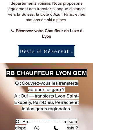
départements voisins. Nous proposons
également des transferts longue distance
vers la Suisse, la Côte d’Azur, Paris, et les
stations de ski alpines.
📞
Réservez votre Chauffeur de Luxe à
Lyon
Devis & Réservation
RB CHAUFFEUR LYON QCM
Q : Couvrez-vous les transferts
aéroport et gare ?
A : Oui — transferts Lyon Saint-
Exupéry, Part-Dieu, Perrache et
toutes gares régionales.
Q : Proposez-vous une mise à
disposition pour événements ?