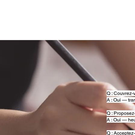
Q : Couvrez-v
A : Oui — tra
Q : Proposez
A : Oui — heu
Q : Acceptez