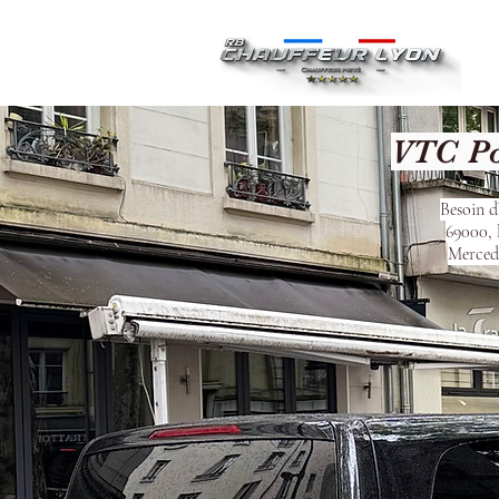
Ac
VTC Po
Besoin d
69000, 
Mercede