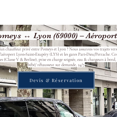
cueil
Devis & Réservation
Transfert
Nos véhicu
meys ↔ Lyon (69000) – Aéropor
’un chauffeur privé entre Pomeys et Lyon ? Nous assurons vos trajets ver
l’aéroport Lyon‑Saint‑Exupéry (LYS) et les gares Part‑Dieu/Perrache. Co
s (Classe V & Berline), prise en charge soignée, eau & chargeurs à bord, 
bébé/ réhausseur sur demande, 24/7.
Devis & Réservation