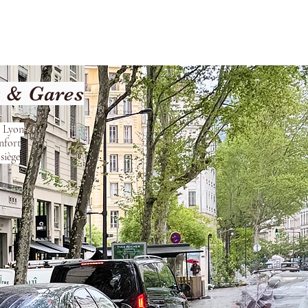
les
Nos Services
Contact
t & Gares
s Lyon
nfort
siège