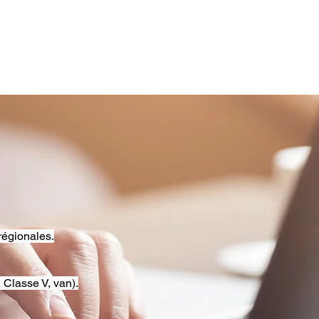
régionales.
 Classe V, van).