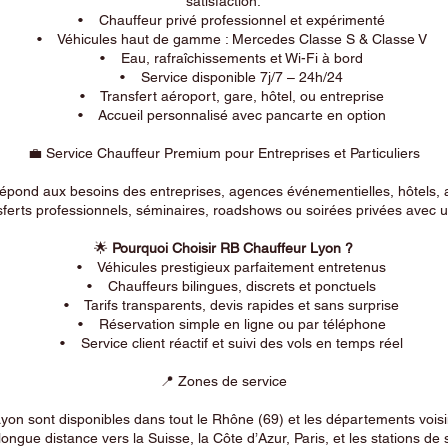
satisfaction.
• Chauffeur privé professionnel et expérimenté
• Véhicules haut de gamme : Mercedes Classe S & Classe V
• Eau, rafraîchissements et Wi-Fi à bord
• Service disponible 7j/7 – 24h/24
• Transfert aéroport, gare, hôtel, ou entreprise
• Accueil personnalisé avec pancarte en option
💼 Service Chauffeur Premium pour Entreprises et Particuliers
répond aux besoins des entreprises, agences événementielles, hôtels, 
ferts professionnels, séminaires, roadshows ou soirées privées avec un
🌟
Pourquoi Choisir RB Chauffeur Lyon ?
• Véhicules prestigieux parfaitement entretenus
• Chauffeurs bilingues, discrets et ponctuels
• Tarifs transparents, devis rapides et sans surprise
• Réservation simple en ligne ou par téléphone
• Service client réactif et suivi des vols en temps réel
📍 Zones de service
on sont disponibles dans tout le Rhône (69) et les départements voi
longue distance vers la Suisse, la Côte d’Azur, Paris, et les stations de 