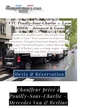
VTC Pouilly-Sous-Charlie ↔ Lyon
(69000) – Aéroport & Gares
Besoin d’un chauffeur privé entre Pouilly-Sous-
Charlie et Lyon ? Nous assurons vos trajets vers
Lyon 69000, l’aéroport Lyon‑Saint‑Exupéry (LYS) et
les gares Part‑Dieu/Perrache. Confort Mercedes
(Classe V & Berline), prise en charge soignée, eau &
chargeurs à bord, siège bébé/ réhausseur sur
demande, 24/7.
Devis & Réservation
Chauffeur privé à
Pouilly-Sous-Charlie –
Mercedes Van & Berline