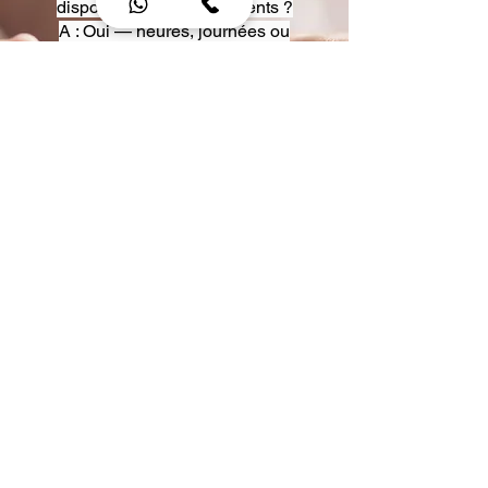
disposition pour événements ?
A : Oui — heures, journées ou
multi-jours, avec véhicules
adaptés (Classe S, Classe V,
van).
Q : Acceptez-vous des contrats
entreprise ou agences ?
A : Oui — nous proposons des
tarifs pro et des formules de
partenariat.
Q : Puis-je demander un véhicule
précis ?
A : Oui — réservez votre type de
véhicule lors de la demande
(Classe S, Classe V, van).