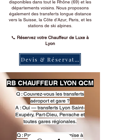
disponibles dans tout le Rhône (69) et les
départements voisins. Nous proposons
également des transferts longue distance
vers la Suisse, la Côte d’Azur, Paris, et les
stations de ski alpines.
📞
Réservez votre Chauffeur de Luxe à
Lyon
Devis & Réservation
RB CHAUFFEUR LYON QCM
Q : Couvrez-vous les transferts
aéroport et gare ?
A : Oui — transferts Lyon Saint-
Exupéry, Part-Dieu, Perrache et
toutes gares régionales.
Q : Proposez-vous une mise à