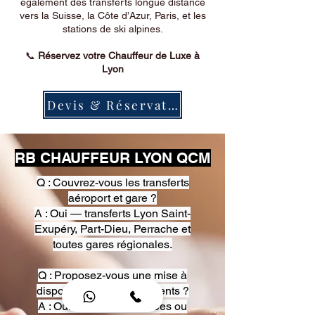
également des transferts longue distance
vers la Suisse, la Côte d’Azur, Paris, et les
stations de ski alpines.
📞
Réservez votre Chauffeur de Luxe à
Lyon
Devis & Réservation
RB CHAUFFEUR LYON QCM
Q : Couvrez-vous les transferts
aéroport et gare ?
A : Oui — transferts Lyon Saint-
Exupéry, Part-Dieu, Perrache et
toutes gares régionales.
Q : Proposez-vous une mise à
disposition pour événements ?
A : Oui — heures, journées ou