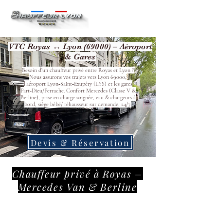
VTC Royas ↔ Lyon (69000) – Aéroport
& Gares
Besoin d’un chauffeur privé entre Royas et Lyon ?
Nous assurons vos trajets vers Lyon 69000,
l’aéroport Lyon‑Saint‑Exupéry (LYS) et les gares
Part‑Dieu/Perrache. Confort Mercedes (Classe V &
Berline), prise en charge soignée, eau & chargeurs à
bord, siège bébé/ réhausseur sur demande, 24/7.
Devis & Réservation
Chauffeur privé à Royas –
Mercedes Van & Berline