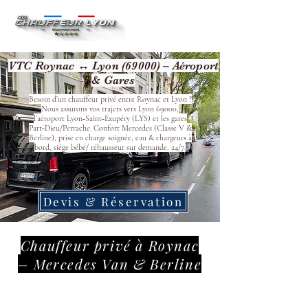
VTC Roynac ↔ Lyon (69000) – Aéroport
& Gares
Besoin d’un chauffeur privé entre Roynac et Lyon ?
Nous assurons vos trajets vers Lyon 69000,
l’aéroport Lyon‑Saint‑Exupéry (LYS) et les gares
Part‑Dieu/Perrache. Confort Mercedes (Classe V &
Berline), prise en charge soignée, eau & chargeurs à
bord, siège bébé/ réhausseur sur demande, 24/7.
Devis & Réservation
Chauffeur privé à Roynac
– Mercedes Van & Berline