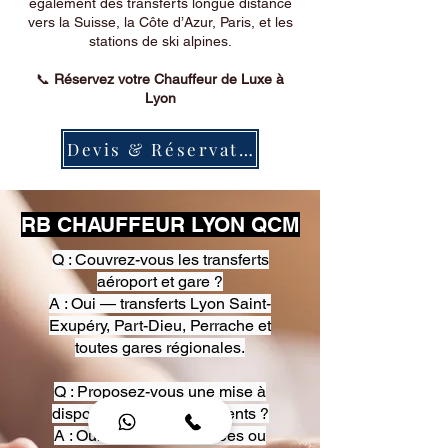
également des transferts longue distance
vers la Suisse, la Côte d’Azur, Paris, et les
stations de ski alpines.
📞
Réservez votre Chauffeur de Luxe à
Lyon
Devis & Réservation
RB CHAUFFEUR LYON QCM
Q : Couvrez-vous les transferts
aéroport et gare ?
A : Oui — transferts Lyon Saint-
Exupéry, Part-Dieu, Perrache et
toutes gares régionales.
Q : Proposez-vous une mise à
disposition pour événements ?
A : Oui — heures, journées ou