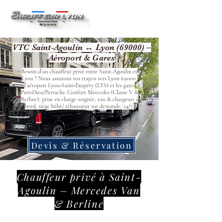
VTC Saint-Agoulin ↔ Lyon (69000) –
Aéroport & Gares
Besoin d’un chauffeur privé entre Saint-Agoulin et
Lyon ? Nous assurons vos trajets vers Lyon 69000,
l’aéroport Lyon‑Saint‑Exupéry (LYS) et les gares
Part‑Dieu/Perrache. Confort Mercedes (Classe V &
Berline), prise en charge soignée, eau & chargeurs à
bord, siège bébé/ réhausseur sur demande, 24/7.
Devis & Réservation
Chauffeur privé à Saint-
Agoulin – Mercedes Van
& Berline