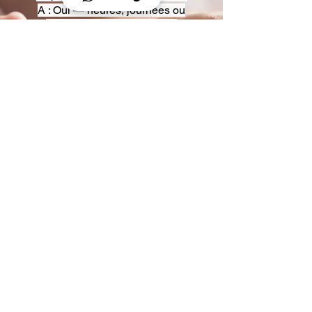
A : Oui — heures, journées ou
multi-jours, avec véhicules
adaptés (Classe S, Classe V,
van).
Q : Acceptez-vous des contrats
entreprise ou agences ?
A : Oui — nous proposons des
tarifs pro et des formules de
partenariat.
Q : Puis-je demander un véhicule
précis ?
A : Oui — réservez votre type de
véhicule lors de la demande
(Classe S, Classe V, van).