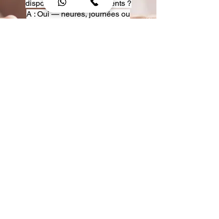
disposition pour événements ?
A : Oui — heures, journées ou
multi-jours, avec véhicules
adaptés (Classe S, Classe V,
van).
Q : Acceptez-vous des contrats
entreprise ou agences ?
A : Oui — nous proposons des
tarifs pro et des formules de
partenariat.
Q : Puis-je demander un véhicule
précis ?
A : Oui — réservez votre type de
véhicule lors de la demande
(Classe S, Classe V, van).