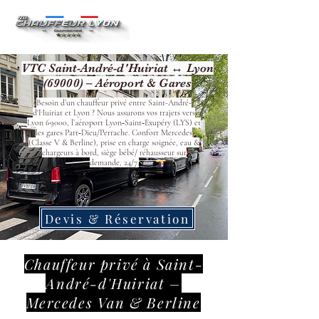
VTC Saint-André-d'Huiriat ↔ Lyon
(69000) – Aéroport & Gares
Besoin d’un chauffeur privé entre Saint-André-
d'Huiriat et Lyon ? Nous assurons vos trajets vers
Lyon 69000, l’aéroport Lyon‑Saint‑Exupéry (LYS) et
les gares Part‑Dieu/Perrache. Confort Mercedes
(Classe V & Berline), prise en charge soignée, eau &
chargeurs à bord, siège bébé/ réhausseur sur
demande, 24/7.
Devis & Réservation
Chauffeur privé à Saint-
André-d'Huiriat –
Mercedes Van & Berline