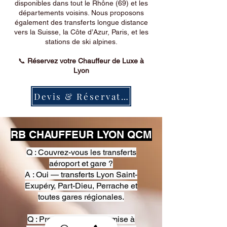
disponibles dans tout le Rhône (69) et les
départements voisins. Nous proposons
également des transferts longue distance
vers la Suisse, la Côte d’Azur, Paris, et les
stations de ski alpines.
📞
Réservez votre Chauffeur de Luxe à
Lyon
Devis & Réservation
RB CHAUFFEUR LYON QCM
Q : Couvrez-vous les transferts
aéroport et gare ?
A : Oui — transferts Lyon Saint-
Exupéry, Part-Dieu, Perrache et
toutes gares régionales.
Q : Proposez-vous une mise à