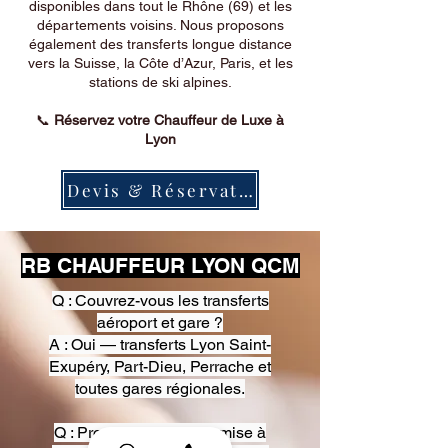
disponibles dans tout le Rhône (69) et les
départements voisins. Nous proposons
également des transferts longue distance
vers la Suisse, la Côte d’Azur, Paris, et les
stations de ski alpines.
📞
Réservez votre Chauffeur de Luxe à
Lyon
Devis & Réservation
RB CHAUFFEUR LYON QCM
Q : Couvrez-vous les transferts
aéroport et gare ?
A : Oui — transferts Lyon Saint-
Exupéry, Part-Dieu, Perrache et
toutes gares régionales.
Q : Proposez-vous une mise à