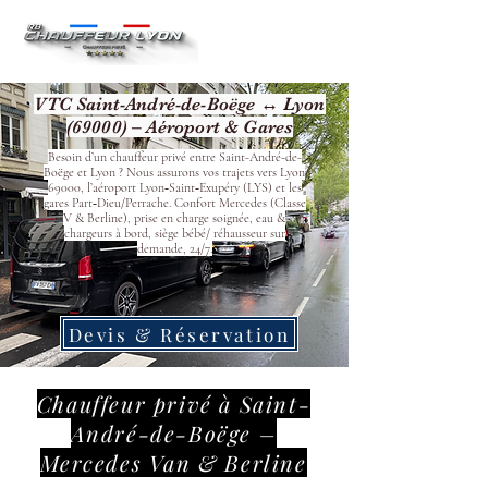
VTC Saint-André-de-Boëge ↔ Lyon
(69000) – Aéroport & Gares
Besoin d’un chauffeur privé entre Saint-André-de-
Boëge et Lyon ? Nous assurons vos trajets vers Lyon
69000, l’aéroport Lyon‑Saint‑Exupéry (LYS) et les
gares Part‑Dieu/Perrache. Confort Mercedes (Classe
V & Berline), prise en charge soignée, eau &
chargeurs à bord, siège bébé/ réhausseur sur
demande, 24/7.
Devis & Réservation
Chauffeur privé à Saint-
André-de-Boëge –
Mercedes Van & Berline