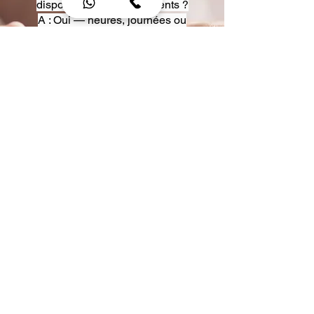
disposition pour événements ?
A : Oui — heures, journées ou
multi-jours, avec véhicules
adaptés (Classe S, Classe V,
van).
Q : Acceptez-vous des contrats
entreprise ou agences ?
A : Oui — nous proposons des
tarifs pro et des formules de
partenariat.
Q : Puis-je demander un véhicule
précis ?
A : Oui — réservez votre type de
véhicule lors de la demande
(Classe S, Classe V, van).