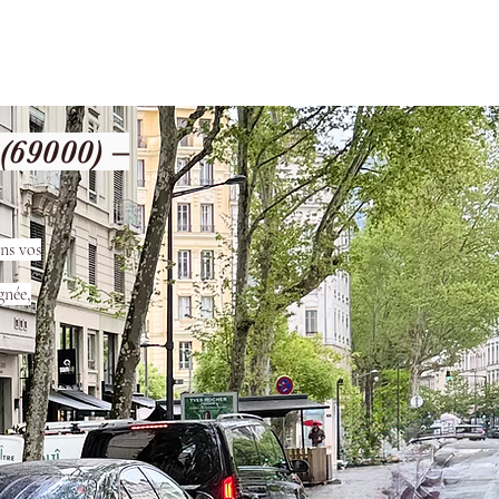
les
Nos Services
Contact
69000) –
ns vos
gnée,