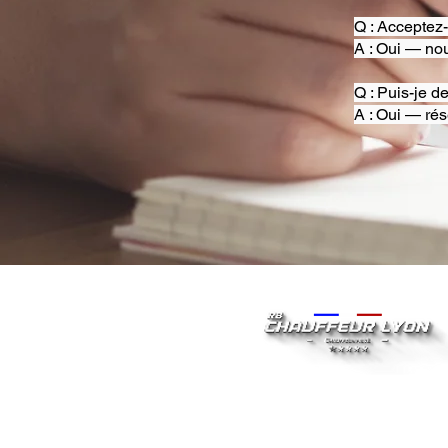
Q : Acceptez
A : Oui — nou
Q : Puis-je d
A : Oui — rés