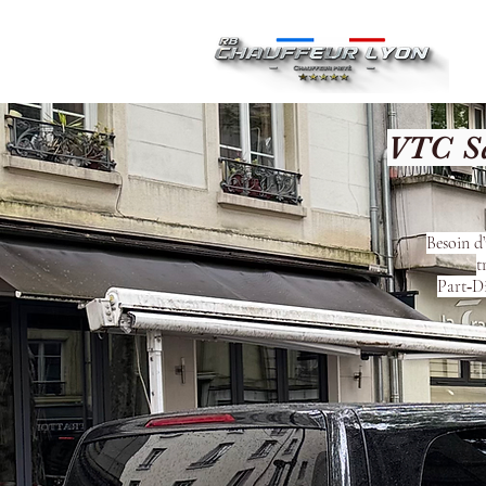
Ac
VTC Sa
Besoin d
t
Part‑Di