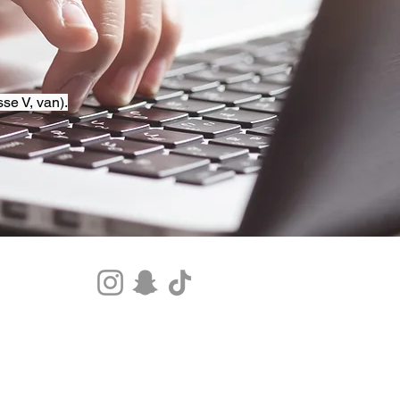
se V, van).
Tel.+33 07 85 80 48 00 |
CGV