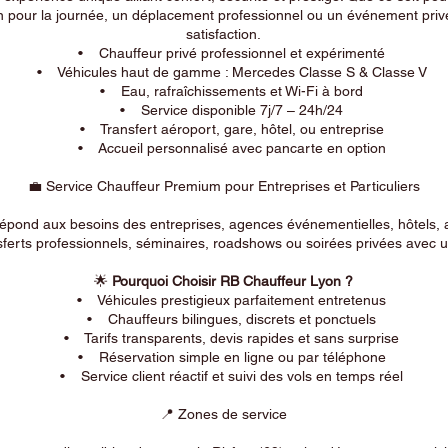
n pour la journée, un déplacement professionnel ou un événement privé
satisfaction.
• Chauffeur privé professionnel et expérimenté
• Véhicules haut de gamme : Mercedes Classe S & Classe V
• Eau, rafraîchissements et Wi-Fi à bord
• Service disponible 7j/7 – 24h/24
• Transfert aéroport, gare, hôtel, ou entreprise
• Accueil personnalisé avec pancarte en option
💼 Service Chauffeur Premium pour Entreprises et Particuliers
répond aux besoins des entreprises, agences événementielles, hôtels, 
ferts professionnels, séminaires, roadshows ou soirées privées avec un
🌟
Pourquoi Choisir RB Chauffeur Lyon ?
• Véhicules prestigieux parfaitement entretenus
• Chauffeurs bilingues, discrets et ponctuels
• Tarifs transparents, devis rapides et sans surprise
• Réservation simple en ligne ou par téléphone
• Service client réactif et suivi des vols en temps réel
📍 Zones de service