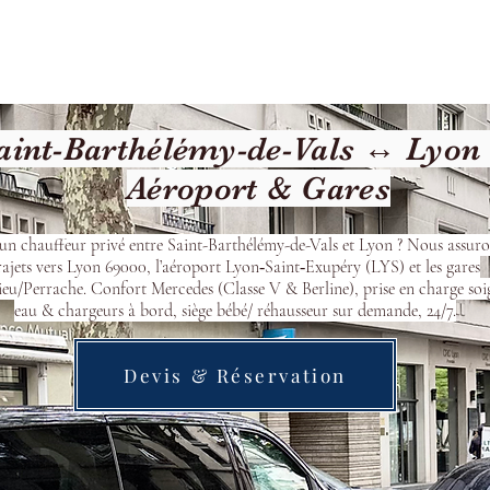
cueil
Devis & Réservation
Transfert
Nos véhicu
int-Barthélémy-de-Vals ↔ Lyon (
Aéroport & Gares
’un chauffeur privé entre Saint-Barthélémy-de-Vals et Lyon ? Nous assuro
rajets vers Lyon 69000, l’aéroport Lyon‑Saint‑Exupéry (LYS) et les gares
eu/Perrache. Confort Mercedes (Classe V & Berline), prise en charge soi
eau & chargeurs à bord, siège bébé/ réhausseur sur demande, 24/7.
Devis & Réservation