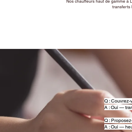
Nos chauffeurs haut de gamme à Ly
transferts 
Q : Couvrez-v
A : Oui — tra
Q : Proposez
A : Oui — heu