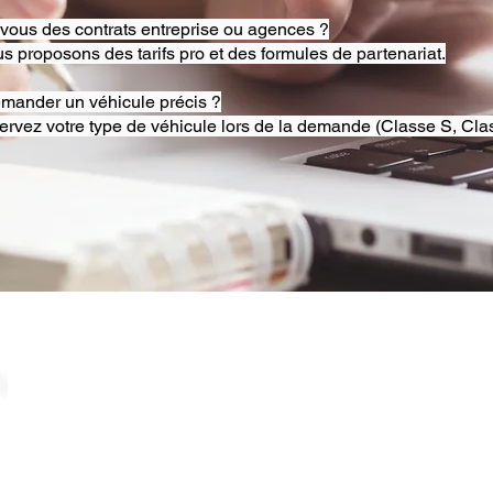
-vous des contrats entreprise ou agences ?
s proposons des tarifs pro et des formules de partenariat.
emander un véhicule précis ?
ervez votre type de véhicule lors de la demande (Classe S, Clas
© 2025 RB Chauffeur Lyon. Tous droits réservés. |
​SINCE 2020 | Siren 882092562 ​