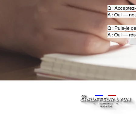
Q : Acceptez
A : Oui — nou
Q : Puis-je d
A : Oui — rés