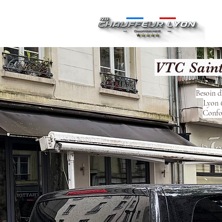
Ac
VTC Saint
Besoin d
Lyon 6
Confor