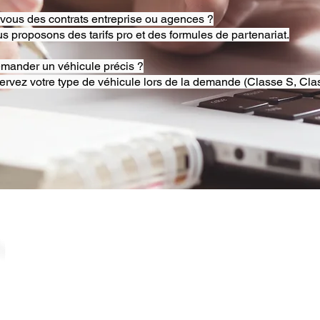
-vous des contrats entreprise ou agences ?
s proposons des tarifs pro et des formules de partenariat.
emander un véhicule précis ?
ervez votre type de véhicule lors de la demande (Classe S, Clas
© 2025 RB Chauffeur Lyon. Tous droits réservés. |
​SINCE 2020 | Siren 882092562 ​