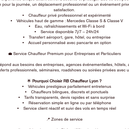
n pour la journée, un déplacement professionnel ou un événement privé
satisfaction.
• Chauffeur privé professionnel et expérimenté
• Véhicules haut de gamme : Mercedes Classe S & Classe V
• Eau, rafraîchissements et Wi-Fi à bord
• Service disponible 7j/7 – 24h/24
• Transfert aéroport, gare, hôtel, ou entreprise
• Accueil personnalisé avec pancarte en option
💼 Service Chauffeur Premium pour Entreprises et Particuliers
répond aux besoins des entreprises, agences événementielles, hôtels, 
ferts professionnels, séminaires, roadshows ou soirées privées avec un
🌟
Pourquoi Choisir RB Chauffeur Lyon ?
• Véhicules prestigieux parfaitement entretenus
• Chauffeurs bilingues, discrets et ponctuels
• Tarifs transparents, devis rapides et sans surprise
• Réservation simple en ligne ou par téléphone
• Service client réactif et suivi des vols en temps réel
📍 Zones de service