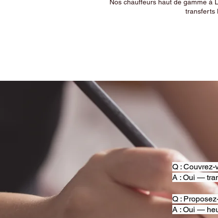
Nos chauffeurs haut de gamme à Ly
transferts 
Q : Couvrez-v
A : Oui — tra
Q : Proposez
A : Oui — heu