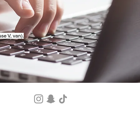
se V, van).
Tel.+33 07 85 80 48 00 |
CGV