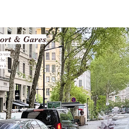
les
Nos Services
Contact
port & Gares
s vers
che.
rs à