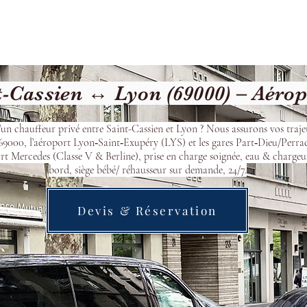
cueil
Devis & Réservation
Transfert
Nos véhicu
-Cassien ↔ Lyon (69000) – Aéro
’un chauffeur privé entre Saint-Cassien et Lyon ? Nous assurons vos trajet
9000, l’aéroport Lyon‑Saint‑Exupéry (LYS) et les gares Part‑Dieu/Perra
t Mercedes (Classe V & Berline), prise en charge soignée, eau & chargeu
bord, siège bébé/ réhausseur sur demande, 24/7.
Devis & Réservation