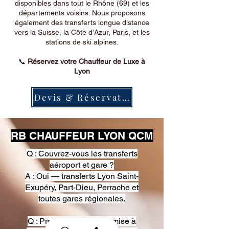
disponibles dans tout le Rhône (69) et les
départements voisins. Nous proposons
également des transferts longue distance
vers la Suisse, la Côte d’Azur, Paris, et les
stations de ski alpines.
📞
Réservez votre Chauffeur de Luxe à
Lyon
Devis & Réservation
RB CHAUFFEUR LYON QCM
Q : Couvrez-vous les transferts
aéroport et gare ?
A : Oui — transferts Lyon Saint-
Exupéry, Part-Dieu, Perrache et
toutes gares régionales.
Q : Proposez-vous une mise à