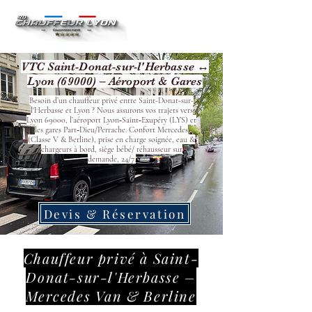
VTC Saint-Donat-sur-l'Herbasse ↔
Lyon (69000) – Aéroport & Gares
Besoin d’un chauffeur privé entre Saint-Donat-sur-
l'Herbasse et Lyon ? Nous assurons vos trajets vers
Lyon 69000, l’aéroport Lyon‑Saint‑Exupéry (LYS) et
les gares Part‑Dieu/Perrache. Confort Mercedes
(Classe V & Berline), prise en charge soignée, eau &
chargeurs à bord, siège bébé/ réhausseur sur
demande, 24/7.
Devis & Réservation
Chauffeur privé à Saint-
Donat-sur-l'Herbasse –
Mercedes Van & Berline