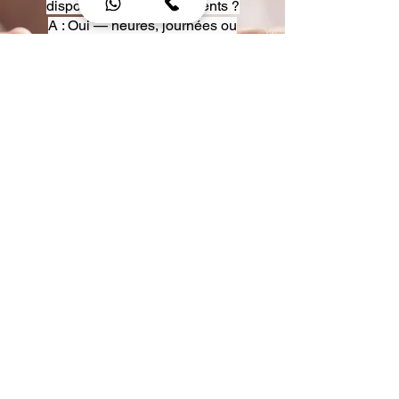
disposition pour événements ?
A : Oui — heures, journées ou
multi-jours, avec véhicules
adaptés (Classe S, Classe V,
van).
Q : Acceptez-vous des contrats
entreprise ou agences ?
A : Oui — nous proposons des
tarifs pro et des formules de
partenariat.
Q : Puis-je demander un véhicule
précis ?
A : Oui — réservez votre type de
véhicule lors de la demande
(Classe S, Classe V, van).