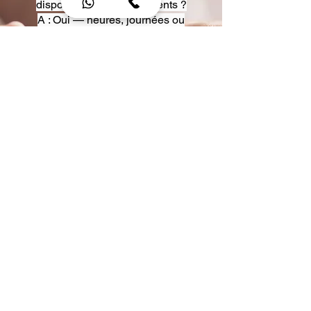
disposition pour événements ?
A : Oui — heures, journées ou
multi-jours, avec véhicules
adaptés (Classe S, Classe V,
van).
Q : Acceptez-vous des contrats
entreprise ou agences ?
A : Oui — nous proposons des
tarifs pro et des formules de
partenariat.
Q : Puis-je demander un véhicule
précis ?
A : Oui — réservez votre type de
véhicule lors de la demande
(Classe S, Classe V, van).