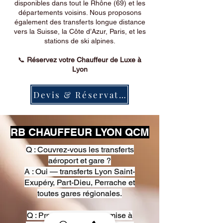
disponibles dans tout le Rhône (69) et les
départements voisins. Nous proposons
également des transferts longue distance
vers la Suisse, la Côte d’Azur, Paris, et les
stations de ski alpines.
📞
Réservez votre Chauffeur de Luxe à
Lyon
Devis & Réservation
RB CHAUFFEUR LYON QCM
Q : Couvrez-vous les transferts
aéroport et gare ?
A : Oui — transferts Lyon Saint-
Exupéry, Part-Dieu, Perrache et
toutes gares régionales.
Q : Proposez-vous une mise à