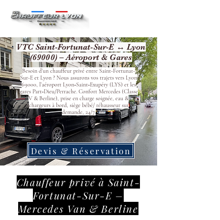
VTC Saint-Fortunat-Sur-E ↔ Lyon
(69000) – Aéroport & Gares
Besoin d’un chauffeur privé entre Saint-Fortunat-
Sur-E et Lyon ? Nous assurons vos trajets vers Lyon
69000, l’aéroport Lyon‑Saint‑Exupéry (LYS) et les
gares Part‑Dieu/Perrache. Confort Mercedes (Classe
V & Berline), prise en charge soignée, eau &
chargeurs à bord, siège bébé/ réhausseur sur
demande, 24/7.
Devis & Réservation
Chauffeur privé à Saint-
Fortunat-Sur-E –
Mercedes Van & Berline