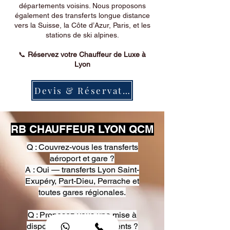
départements voisins. Nous proposons
également des transferts longue distance
vers la Suisse, la Côte d’Azur, Paris, et les
stations de ski alpines.
📞
Réservez votre Chauffeur de Luxe à
Lyon
Devis & Réservation
RB CHAUFFEUR LYON QCM
Q : Couvrez-vous les transferts
aéroport et gare ?
A : Oui — transferts Lyon Saint-
Exupéry, Part-Dieu, Perrache et
toutes gares régionales.
Q : Proposez-vous une mise à
disposition pour événements ?