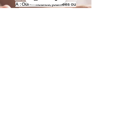
A : Oui — heures, journées ou
multi-jours, avec véhicules
adaptés (Classe S, Classe V,
van).
Q : Acceptez-vous des contrats
entreprise ou agences ?
A : Oui — nous proposons des
tarifs pro et des formules de
partenariat.
Q : Puis-je demander un véhicule
précis ?
A : Oui — réservez votre type de
véhicule lors de la demande
(Classe S, Classe V, van).