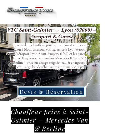
VTC Saint-Galmier ↔ Lyon (69000) –
Aéroport & Gares
Besoin d’un chauffeur privé entre Saint-Galmier et
Lyon ? Nous assurons vos trajets vers Lyon 69000,
l’aéroport Lyon‑Saint‑Exupéry (LYS) et les gares
Part‑Dieu/Perrache. Confort Mercedes (Classe V &
Berline), prise en charge soignée, eau & chargeurs à
bord, siège bébé/ réhausseur sur demande, 24/7.
Devis & Réservation
Chauffeur privé à Saint-
Galmier – Mercedes Van
& Berline