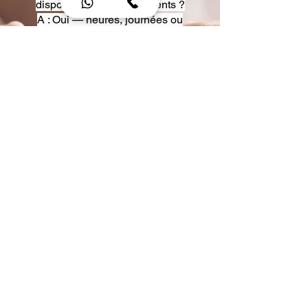
disposition pour événements ?
A : Oui — heures, journées ou
multi-jours, avec véhicules
adaptés (Classe S, Classe V,
van).
Q : Acceptez-vous des contrats
entreprise ou agences ?
A : Oui — nous proposons des
tarifs pro et des formules de
partenariat.
Q : Puis-je demander un véhicule
précis ?
A : Oui — réservez votre type de
véhicule lors de la demande
(Classe S, Classe V, van).