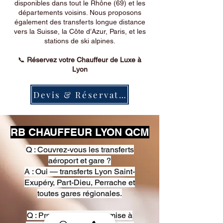
disponibles dans tout le Rhône (69) et les
départements voisins. Nous proposons
également des transferts longue distance
vers la Suisse, la Côte d’Azur, Paris, et les
stations de ski alpines.
📞
Réservez votre Chauffeur de Luxe à
Lyon
Devis & Réservation
RB CHAUFFEUR LYON QCM
Q : Couvrez-vous les transferts
aéroport et gare ?
A : Oui — transferts Lyon Saint-
Exupéry, Part-Dieu, Perrache et
toutes gares régionales.
Q : Proposez-vous une mise à