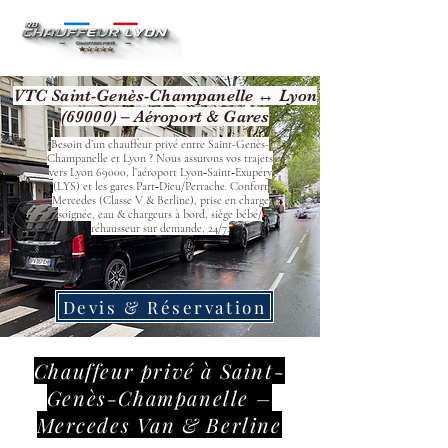
VTC Saint-Genès-Champanelle ↔ Lyon
(69000) – Aéroport & Gares
Besoin d’un chauffeur privé entre Saint-Genès-
Champanelle et Lyon ? Nous assurons vos trajets
vers Lyon 69000, l’aéroport Lyon‑Saint‑Exupéry
(LYS) et les gares Part‑Dieu/Perrache. Confort
Mercedes (Classe V & Berline), prise en charge
soignée, eau & chargeurs à bord, siège bébé/
réhausseur sur demande, 24/7.
Devis & Réservation
Chauffeur privé à Saint-
Genès-Champanelle –
Mercedes Van & Berline