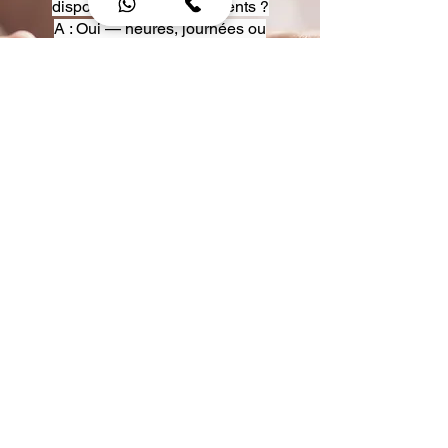
disposition pour événements ?
A : Oui — heures, journées ou
multi-jours, avec véhicules
adaptés (Classe S, Classe V,
van).
Q : Acceptez-vous des contrats
entreprise ou agences ?
A : Oui — nous proposons des
tarifs pro et des formules de
partenariat.
Q : Puis-je demander un véhicule
précis ?
A : Oui — réservez votre type de
véhicule lors de la demande
(Classe S, Classe V, van).