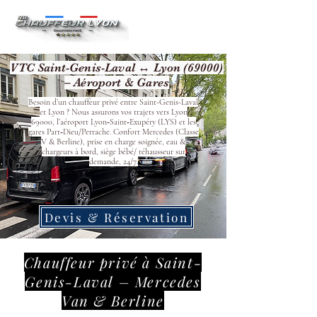
VTC Saint-Genis-Laval ↔ Lyon (69000)
– Aéroport & Gares
Besoin d’un chauffeur privé entre Saint-Genis-Laval
et Lyon ? Nous assurons vos trajets vers Lyon
69000, l’aéroport Lyon‑Saint‑Exupéry (LYS) et les
gares Part‑Dieu/Perrache. Confort Mercedes (Classe
V & Berline), prise en charge soignée, eau &
chargeurs à bord, siège bébé/ réhausseur sur
demande, 24/7.
Devis & Réservation
Chauffeur privé à Saint-
Genis-Laval – Mercedes
Van & Berline