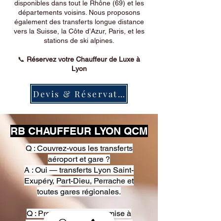
disponibles dans tout le Rhône (69) et les
départements voisins. Nous proposons
également des transferts longue distance
vers la Suisse, la Côte d’Azur, Paris, et les
stations de ski alpines.
📞
Réservez votre Chauffeur de Luxe à
Lyon
Devis & Réservation
RB CHAUFFEUR LYON QCM
Q : Couvrez-vous les transferts
aéroport et gare ?
A : Oui — transferts Lyon Saint-
Exupéry, Part-Dieu, Perrache et
toutes gares régionales.
Q : Proposez-vous une mise à