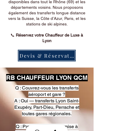
disponibles dans tout le Rhône (69) et les
départements voisins. Nous proposons
également des transferts longue distance
vers la Suisse, la Côte d’Azur, Paris, et les
stations de ski alpines.
📞
Réservez votre Chauffeur de Luxe à
Lyon
Devis & Réservation
RB CHAUFFEUR LYON QCM
Q : Couvrez-vous les transferts
aéroport et gare ?
A : Oui — transferts Lyon Saint-
Exupéry, Part-Dieu, Perrache et
toutes gares régionales.
Q : Proposez-vous une mise à