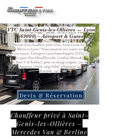
VTC Saint-Genis-les-Ollières ↔ Lyon
(69000) – Aéroport & Gares
Besoin d’un chauffeur privé entre Saint-Genis-les-
Ollières et Lyon ? Nous assurons vos trajets vers
Lyon 69000, l’aéroport Lyon‑Saint‑Exupéry (LYS) et
les gares Part‑Dieu/Perrache. Confort Mercedes
(Classe V & Berline), prise en charge soignée, eau &
chargeurs à bord, siège bébé/ réhausseur sur
demande, 24/7.
Devis & Réservation
Chauffeur privé à Saint-
Genis-les-Ollières –
Mercedes Van & Berline