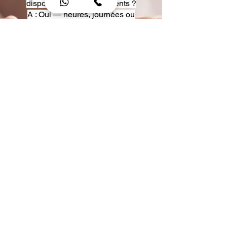
disposition pour événements ?
A : Oui — heures, journées ou
multi-jours, avec véhicules
adaptés (Classe S, Classe V,
van).
Q : Acceptez-vous des contrats
entreprise ou agences ?
A : Oui — nous proposons des
tarifs pro et des formules de
partenariat.
Q : Puis-je demander un véhicule
précis ?
A : Oui — réservez votre type de
véhicule lors de la demande
(Classe S, Classe V, van).