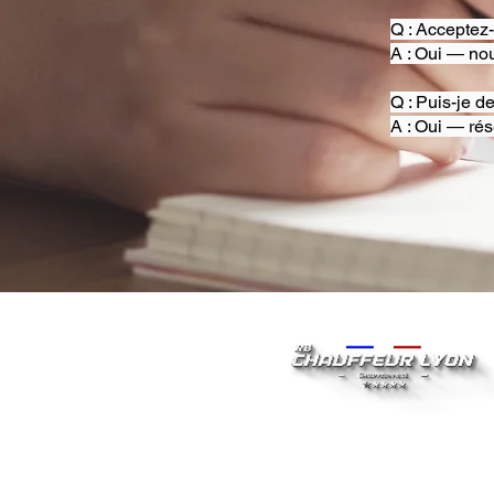
Q : Acceptez
A : Oui — nou
Q : Puis-je d
A : Oui — rés