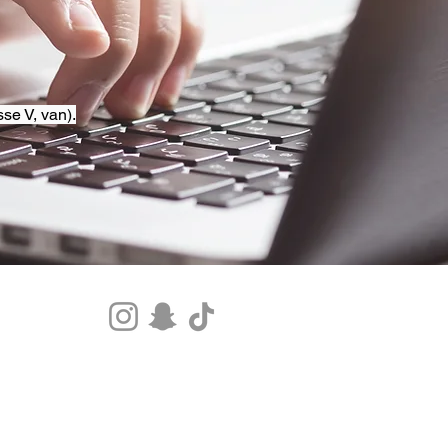
se V, van).
Tel.+33 07 85 80 48 00 |
CGV