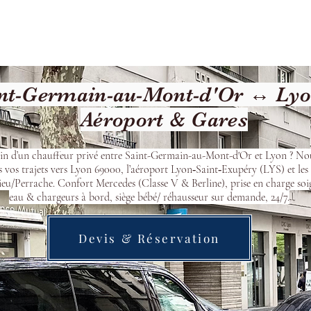
cueil
Devis & Réservation
Transfert
Nos véhicu
nt-Germain-au-Mont-d'Or ↔ Lyon
Aéroport & Gares
in d’un chauffeur privé entre Saint-Germain-au-Mont-d'Or et Lyon ? No
s vos trajets vers Lyon 69000, l’aéroport Lyon‑Saint‑Exupéry (LYS) et les
eu/Perrache. Confort Mercedes (Classe V & Berline), prise en charge soi
eau & chargeurs à bord, siège bébé/ réhausseur sur demande, 24/7.
Devis & Réservation