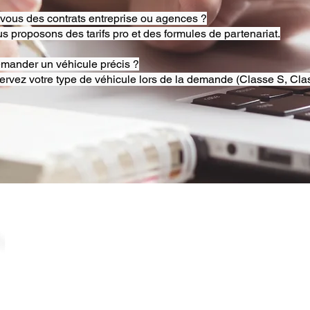
-vous des contrats entreprise ou agences ?
s proposons des tarifs pro et des formules de partenariat.
emander un véhicule précis ?
ervez votre type de véhicule lors de la demande (Classe S, Clas
© 2025 RB Chauffeur Lyon. Tous droits réservés. |
​SINCE 2020 | Siren 882092562 ​