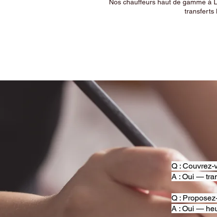
Nos chauffeurs haut de gamme à Ly
transferts 
Q : Couvrez-v
A : Oui — tra
Q : Proposez
A : Oui — heu