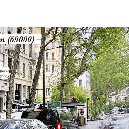
les
Nos Services
Contact
 (69000) –
us
 gares
gnée,