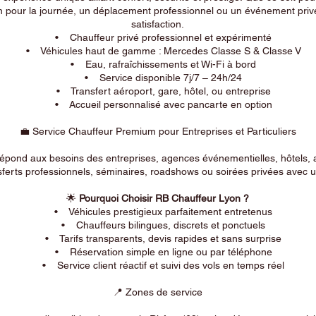
n pour la journée, un déplacement professionnel ou un événement privé
satisfaction.
• Chauffeur privé professionnel et expérimenté
• Véhicules haut de gamme : Mercedes Classe S & Classe V
• Eau, rafraîchissements et Wi-Fi à bord
• Service disponible 7j/7 – 24h/24
• Transfert aéroport, gare, hôtel, ou entreprise
• Accueil personnalisé avec pancarte en option
💼 Service Chauffeur Premium pour Entreprises et Particuliers
répond aux besoins des entreprises, agences événementielles, hôtels, 
ferts professionnels, séminaires, roadshows ou soirées privées avec un
🌟
Pourquoi Choisir RB Chauffeur Lyon ?
• Véhicules prestigieux parfaitement entretenus
• Chauffeurs bilingues, discrets et ponctuels
• Tarifs transparents, devis rapides et sans surprise
• Réservation simple en ligne ou par téléphone
• Service client réactif et suivi des vols en temps réel
📍 Zones de service