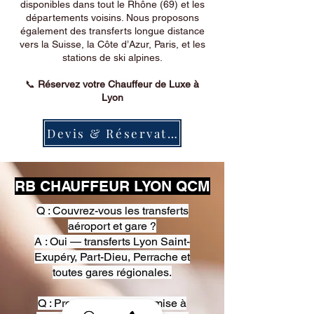
disponibles dans tout le Rhône (69) et les
départements voisins. Nous proposons
également des transferts longue distance
vers la Suisse, la Côte d’Azur, Paris, et les
stations de ski alpines.
📞
Réservez votre Chauffeur de Luxe à
Lyon
Devis & Réservation
RB CHAUFFEUR LYON QCM
Q : Couvrez-vous les transferts
aéroport et gare ?
A : Oui — transferts Lyon Saint-
Exupéry, Part-Dieu, Perrache et
toutes gares régionales.
Q : Proposez-vous une mise à