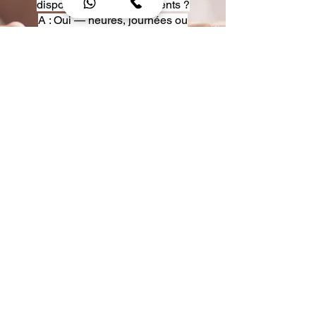
disposition pour événements ?
A : Oui — heures, journées ou
multi-jours, avec véhicules
adaptés (Classe S, Classe V,
van).
Q : Acceptez-vous des contrats
entreprise ou agences ?
A : Oui — nous proposons des
tarifs pro et des formules de
partenariat.
Q : Puis-je demander un véhicule
précis ?
A : Oui — réservez votre type de
véhicule lors de la demande
(Classe S, Classe V, van).