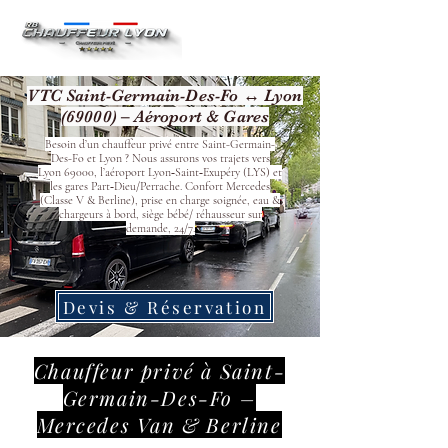
VTC Saint-Germain-Des-Fo ↔ Lyon
(69000) – Aéroport & Gares
Besoin d’un chauffeur privé entre Saint-Germain-
Des-Fo et Lyon ? Nous assurons vos trajets vers
Lyon 69000, l’aéroport Lyon‑Saint‑Exupéry (LYS) et
les gares Part‑Dieu/Perrache. Confort Mercedes
(Classe V & Berline), prise en charge soignée, eau &
chargeurs à bord, siège bébé/ réhausseur sur
demande, 24/7.
Devis & Réservation
Chauffeur privé à Saint-
Germain-Des-Fo –
Mercedes Van & Berline