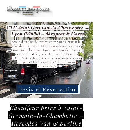
VTC Saint-Germain-la-Chambotte ↔
Lyon (69000) – Aéroport & Gares
Besoin d’un chauffeur privé entre Saint-Germain-la-
Chambotte et Lyon ? Nous assurons vos trajets vers
Lyon 69000, l’aéroport Lyon‑Saint‑Exupéry (LYS) et
les gares Part‑Dieu/Perrache. Confort Mercedes
(Classe V & Berline), prise en charge soignée, eau &
chargeurs à bord, siège bébé/ réhausseur sur
demande, 24/7.
Devis & Réservation
Chauffeur privé à Saint-
Germain-la-Chambotte –
Mercedes Van & Berline