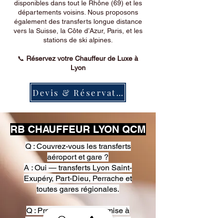
disponibles dans tout le Rhône (69) et les
départements voisins. Nous proposons
également des transferts longue distance
vers la Suisse, la Côte d’Azur, Paris, et les
stations de ski alpines.
📞
Réservez votre Chauffeur de Luxe à
Lyon
Devis & Réservation
RB CHAUFFEUR LYON QCM
Q : Couvrez-vous les transferts
aéroport et gare ?
A : Oui — transferts Lyon Saint-
Exupéry, Part-Dieu, Perrache et
toutes gares régionales.
Q : Proposez-vous une mise à