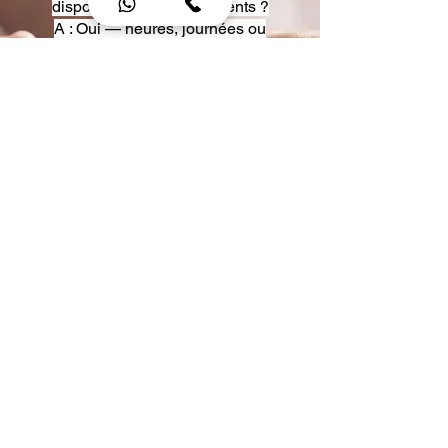
disposition pour événements ?
A : Oui — heures, journées ou
multi-jours, avec véhicules
adaptés (Classe S, Classe V,
van).
Q : Acceptez-vous des contrats
entreprise ou agences ?
A : Oui — nous proposons des
tarifs pro et des formules de
partenariat.
Q : Puis-je demander un véhicule
précis ?
A : Oui — réservez votre type de
véhicule lors de la demande
(Classe S, Classe V, van).