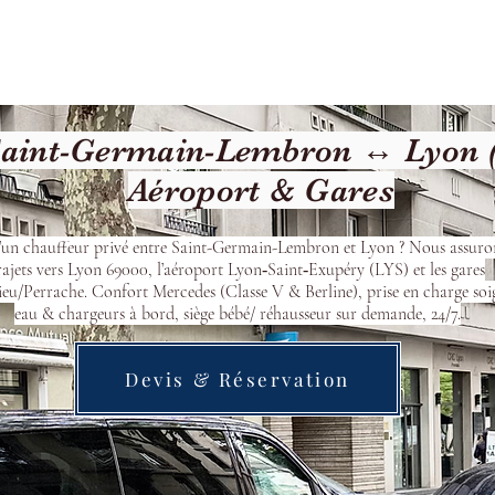
cueil
Devis & Réservation
Transfert
Nos véhicu
aint-Germain-Lembron ↔ Lyon (
Aéroport & Gares
’un chauffeur privé entre Saint-Germain-Lembron et Lyon ? Nous assuro
rajets vers Lyon 69000, l’aéroport Lyon‑Saint‑Exupéry (LYS) et les gares
eu/Perrache. Confort Mercedes (Classe V & Berline), prise en charge soi
eau & chargeurs à bord, siège bébé/ réhausseur sur demande, 24/7.
Devis & Réservation