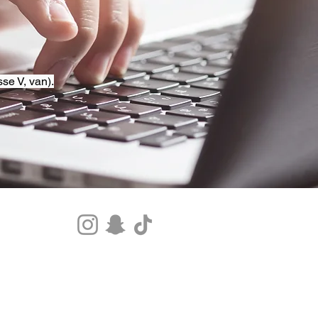
se V, van).
Tel.+33 07 85 80 48 00 |
CGV