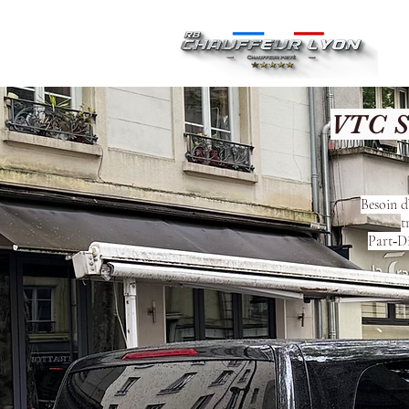
Ac
VTC S
Besoin d
t
Part‑Di