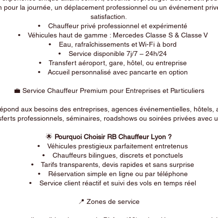
n pour la journée, un déplacement professionnel ou un événement privé
satisfaction.
• Chauffeur privé professionnel et expérimenté
• Véhicules haut de gamme : Mercedes Classe S & Classe V
• Eau, rafraîchissements et Wi-Fi à bord
• Service disponible 7j/7 – 24h/24
• Transfert aéroport, gare, hôtel, ou entreprise
• Accueil personnalisé avec pancarte en option
💼 Service Chauffeur Premium pour Entreprises et Particuliers
répond aux besoins des entreprises, agences événementielles, hôtels, 
ferts professionnels, séminaires, roadshows ou soirées privées avec un
🌟
Pourquoi Choisir RB Chauffeur Lyon ?
• Véhicules prestigieux parfaitement entretenus
• Chauffeurs bilingues, discrets et ponctuels
• Tarifs transparents, devis rapides et sans surprise
• Réservation simple en ligne ou par téléphone
• Service client réactif et suivi des vols en temps réel
📍 Zones de service