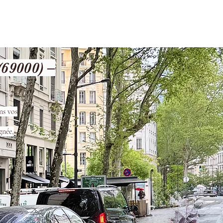
les
Nos Services
Contact
69000) –
ns vos
gnée,