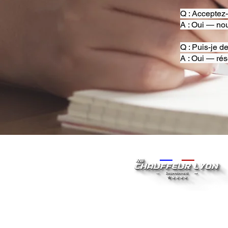
Q : Acceptez
A : Oui — nou
Q : Puis-je d
A : Oui — rés