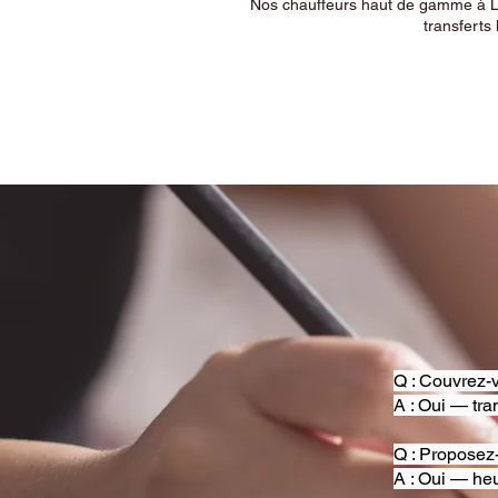
Nos chauffeurs haut de gamme à Ly
transferts 
Q : Couvrez-v
A : Oui — tra
Q : Proposez
A : Oui — heu