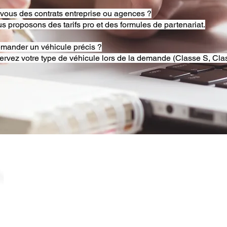
-vous des contrats entreprise ou agences ?
s proposons des tarifs pro et des formules de partenariat.
emander un véhicule précis ?
ervez votre type de véhicule lors de la demande (Classe S, Clas
© 2025 RB Chauffeur Lyon. Tous droits réservés. |
​SINCE 2020 | Siren 882092562 ​