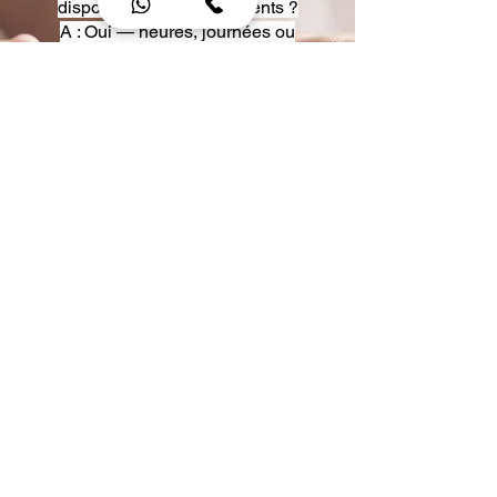
disposition pour événements ?
A : Oui — heures, journées ou
multi-jours, avec véhicules
adaptés (Classe S, Classe V,
van).
Q : Acceptez-vous des contrats
entreprise ou agences ?
A : Oui — nous proposons des
tarifs pro et des formules de
partenariat.
Q : Puis-je demander un véhicule
précis ?
A : Oui — réservez votre type de
véhicule lors de la demande
(Classe S, Classe V, van).