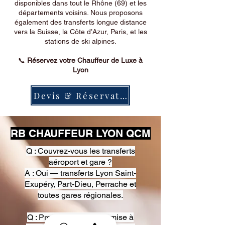
disponibles dans tout le Rhône (69) et les
départements voisins. Nous proposons
également des transferts longue distance
vers la Suisse, la Côte d’Azur, Paris, et les
stations de ski alpines.
📞
Réservez votre Chauffeur de Luxe à
Lyon
Devis & Réservation
RB CHAUFFEUR LYON QCM
Q : Couvrez-vous les transferts
aéroport et gare ?
A : Oui — transferts Lyon Saint-
Exupéry, Part-Dieu, Perrache et
toutes gares régionales.
Q : Proposez-vous une mise à