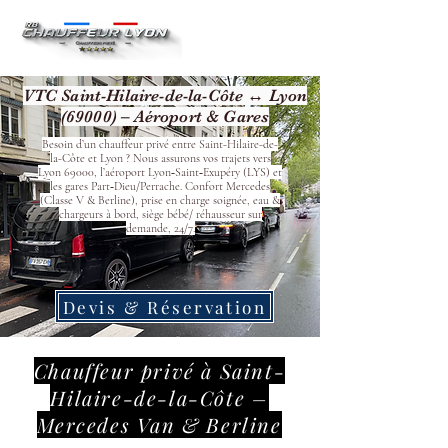
VTC Saint-Hilaire-de-la-Côte ↔ Lyon
(69000) – Aéroport & Gares
Besoin d’un chauffeur privé entre Saint-Hilaire-de-
la-Côte et Lyon ? Nous assurons vos trajets vers
Lyon 69000, l’aéroport Lyon‑Saint‑Exupéry (LYS) et
les gares Part‑Dieu/Perrache. Confort Mercedes
(Classe V & Berline), prise en charge soignée, eau &
chargeurs à bord, siège bébé/ réhausseur sur
demande, 24/7.
Devis & Réservation
Chauffeur privé à Saint-
Hilaire-de-la-Côte –
Mercedes Van & Berline