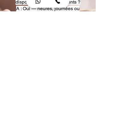
disposition pour événements ?
A : Oui — heures, journées ou
multi-jours, avec véhicules
adaptés (Classe S, Classe V,
van).
Q : Acceptez-vous des contrats
entreprise ou agences ?
A : Oui — nous proposons des
tarifs pro et des formules de
partenariat.
Q : Puis-je demander un véhicule
précis ?
A : Oui — réservez votre type de
véhicule lors de la demande
(Classe S, Classe V, van).