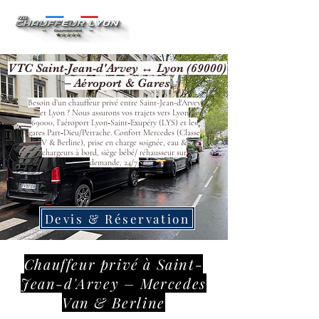
VTC Saint-Jean-d'Arvey ↔ Lyon (69000)
– Aéroport & Gares
Besoin d’un chauffeur privé entre Saint-Jean-d'Arvey
et Lyon ? Nous assurons vos trajets vers Lyon
69000, l’aéroport Lyon‑Saint‑Exupéry (LYS) et les
gares Part‑Dieu/Perrache. Confort Mercedes (Classe
V & Berline), prise en charge soignée, eau &
chargeurs à bord, siège bébé/ réhausseur sur
demande, 24/7.
Devis & Réservation
Chauffeur privé à Saint-
Jean-d'Arvey – Mercedes
Van & Berline