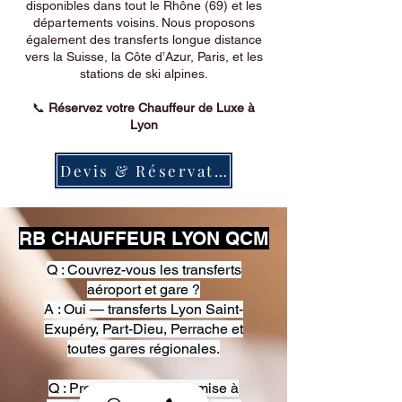
disponibles dans tout le Rhône (69) et les
départements voisins. Nous proposons
également des transferts longue distance
vers la Suisse, la Côte d’Azur, Paris, et les
stations de ski alpines.
📞
Réservez votre Chauffeur de Luxe à
Lyon
Devis & Réservation
RB CHAUFFEUR LYON QCM
Q : Couvrez-vous les transferts
aéroport et gare ?
A : Oui — transferts Lyon Saint-
Exupéry, Part-Dieu, Perrache et
toutes gares régionales.
Q : Proposez-vous une mise à