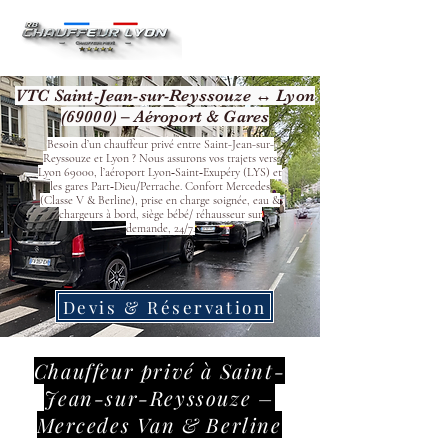
VTC Saint-Jean-sur-Reyssouze ↔ Lyon
(69000) – Aéroport & Gares
Besoin d’un chauffeur privé entre Saint-Jean-sur-
Reyssouze et Lyon ? Nous assurons vos trajets vers
Lyon 69000, l’aéroport Lyon‑Saint‑Exupéry (LYS) et
les gares Part‑Dieu/Perrache. Confort Mercedes
(Classe V & Berline), prise en charge soignée, eau &
chargeurs à bord, siège bébé/ réhausseur sur
demande, 24/7.
Devis & Réservation
Chauffeur privé à Saint-
Jean-sur-Reyssouze –
Mercedes Van & Berline