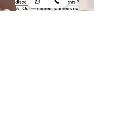
disposition pour événements ?
A : Oui — heures, journées ou
multi-jours, avec véhicules
adaptés (Classe S, Classe V,
van).
Q : Acceptez-vous des contrats
entreprise ou agences ?
A : Oui — nous proposons des
tarifs pro et des formules de
partenariat.
Q : Puis-je demander un véhicule
précis ?
A : Oui — réservez votre type de
véhicule lors de la demande
(Classe S, Classe V, van).