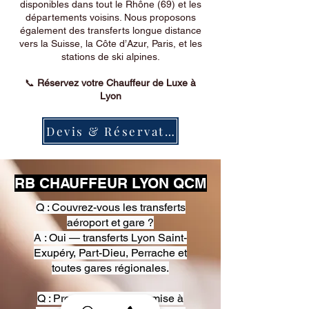
disponibles dans tout le Rhône (69) et les
départements voisins. Nous proposons
également des transferts longue distance
vers la Suisse, la Côte d’Azur, Paris, et les
stations de ski alpines.
📞
Réservez votre Chauffeur de Luxe à
Lyon
Devis & Réservation
RB CHAUFFEUR LYON QCM
Q : Couvrez-vous les transferts
aéroport et gare ?
A : Oui — transferts Lyon Saint-
Exupéry, Part-Dieu, Perrache et
toutes gares régionales.
Q : Proposez-vous une mise à