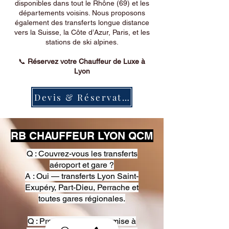
disponibles dans tout le Rhône (69) et les
départements voisins. Nous proposons
également des transferts longue distance
vers la Suisse, la Côte d’Azur, Paris, et les
stations de ski alpines.
📞
Réservez votre Chauffeur de Luxe à
Lyon
Devis & Réservation
RB CHAUFFEUR LYON QCM
Q : Couvrez-vous les transferts
aéroport et gare ?
A : Oui — transferts Lyon Saint-
Exupéry, Part-Dieu, Perrache et
toutes gares régionales.
Q : Proposez-vous une mise à