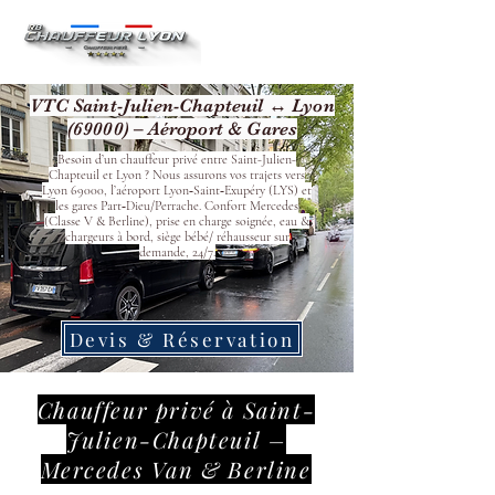
VTC Saint-Julien-Chapteuil ↔ Lyon
(69000) – Aéroport & Gares
Besoin d’un chauffeur privé entre Saint-Julien-
Chapteuil et Lyon ? Nous assurons vos trajets vers
Lyon 69000, l’aéroport Lyon‑Saint‑Exupéry (LYS) et
les gares Part‑Dieu/Perrache. Confort Mercedes
(Classe V & Berline), prise en charge soignée, eau &
chargeurs à bord, siège bébé/ réhausseur sur
demande, 24/7.
Devis & Réservation
Chauffeur privé à Saint-
Julien-Chapteuil –
Mercedes Van & Berline