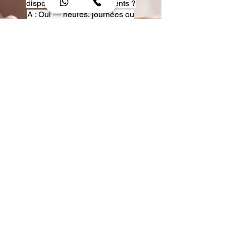
disposition pour événements ?
A : Oui — heures, journées ou
multi-jours, avec véhicules
adaptés (Classe S, Classe V,
van).
Q : Acceptez-vous des contrats
entreprise ou agences ?
A : Oui — nous proposons des
tarifs pro et des formules de
partenariat.
Q : Puis-je demander un véhicule
précis ?
A : Oui — réservez votre type de
véhicule lors de la demande
(Classe S, Classe V, van).