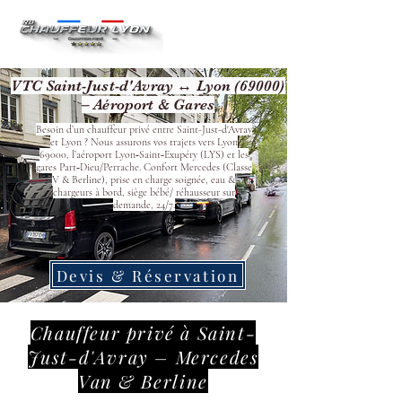
VTC Saint-Just-d'Avray ↔ Lyon (69000)
– Aéroport & Gares
Besoin d’un chauffeur privé entre Saint-Just-d'Avray
et Lyon ? Nous assurons vos trajets vers Lyon
69000, l’aéroport Lyon‑Saint‑Exupéry (LYS) et les
gares Part‑Dieu/Perrache. Confort Mercedes (Classe
V & Berline), prise en charge soignée, eau &
chargeurs à bord, siège bébé/ réhausseur sur
demande, 24/7.
Devis & Réservation
Chauffeur privé à Saint-
Just-d'Avray – Mercedes
Van & Berline