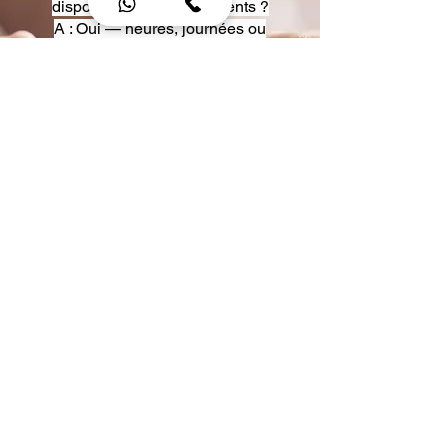
disposition pour événements ?
A : Oui — heures, journées ou
multi-jours, avec véhicules
adaptés (Classe S, Classe V,
van).
Q : Acceptez-vous des contrats
entreprise ou agences ?
A : Oui — nous proposons des
tarifs pro et des formules de
partenariat.
Q : Puis-je demander un véhicule
précis ?
A : Oui — réservez votre type de
véhicule lors de la demande
(Classe S, Classe V, van).