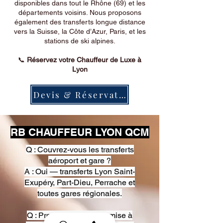
disponibles dans tout le Rhône (69) et les
départements voisins. Nous proposons
également des transferts longue distance
vers la Suisse, la Côte d’Azur, Paris, et les
stations de ski alpines.
📞
Réservez votre Chauffeur de Luxe à
Lyon
Devis & Réservation
RB CHAUFFEUR LYON QCM
Q : Couvrez-vous les transferts
aéroport et gare ?
A : Oui — transferts Lyon Saint-
Exupéry, Part-Dieu, Perrache et
toutes gares régionales.
Q : Proposez-vous une mise à