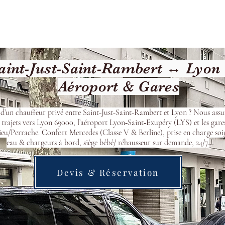
cueil
Devis & Réservation
Transfert
Nos véhicu
int-Just-Saint-Rambert ↔ Lyon (
Aéroport & Gares
 d’un chauffeur privé entre Saint-Just-Saint-Rambert et Lyon ? Nous ass
 trajets vers Lyon 69000, l’aéroport Lyon‑Saint‑Exupéry (LYS) et les gare
eu/Perrache. Confort Mercedes (Classe V & Berline), prise en charge soi
eau & chargeurs à bord, siège bébé/ réhausseur sur demande, 24/7.
Devis & Réservation