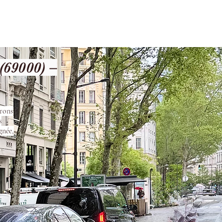
les
Nos Services
Contact
69000) –
urons
s
gnée,