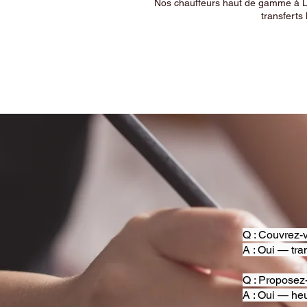
Nos chauffeurs haut de gamme à Ly
transferts 
Q : Couvrez-v
A : Oui — tra
Q : Proposez
A : Oui — heu