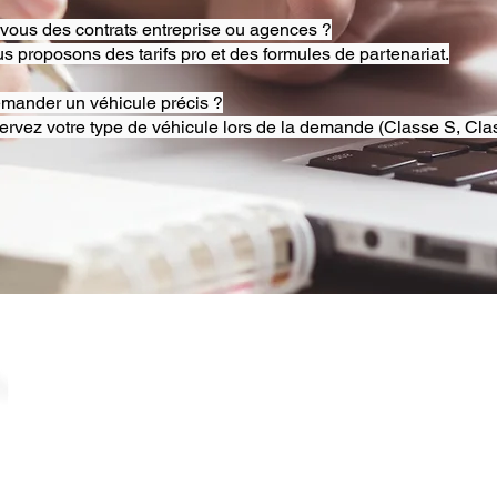
-vous des contrats entreprise ou agences ?
s proposons des tarifs pro et des formules de partenariat.
emander un véhicule précis ?
ervez votre type de véhicule lors de la demande (Classe S, Clas
© 2025 RB Chauffeur Lyon. Tous droits réservés. |
​SINCE 2020 | Siren 882092562 ​