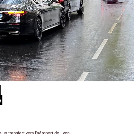
-
n
 un transfert vers l’aéroport de Lyon-