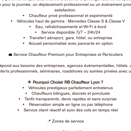
n pour la journée, un déplacement professionnel ou un événement privé
satisfaction.
• Chauffeur privé professionnel et expérimenté
• Véhicules haut de gamme : Mercedes Classe S & Classe V
• Eau, rafraîchissements et Wi-Fi à bord
• Service disponible 7j/7 – 24h/24
• Transfert aéroport, gare, hôtel, ou entreprise
• Accueil personnalisé avec pancarte en option
💼 Service Chauffeur Premium pour Entreprises et Particuliers
répond aux besoins des entreprises, agences événementielles, hôtels, 
ferts professionnels, séminaires, roadshows ou soirées privées avec un
🌟
Pourquoi Choisir RB Chauffeur Lyon ?
• Véhicules prestigieux parfaitement entretenus
• Chauffeurs bilingues, discrets et ponctuels
• Tarifs transparents, devis rapides et sans surprise
• Réservation simple en ligne ou par téléphone
• Service client réactif et suivi des vols en temps réel
📍 Zones de service