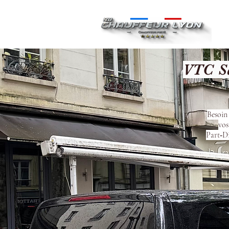
Ac
VTC Sa
Besoin
vos
Part‑Di