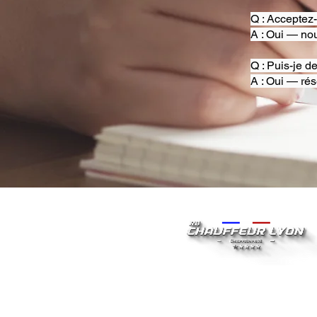
Q : Acceptez
A : Oui — nou
Q : Puis-je d
A : Oui — rés