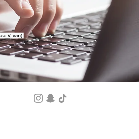
se V, van).
Tel.+33 07 85 80 48 00 |
CGV