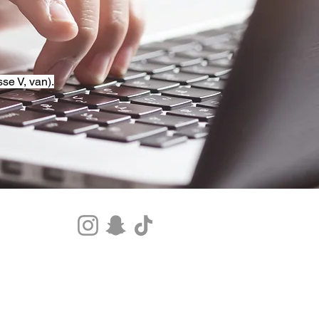
se V, van).
Tel.+33 07 85 80 48 00 |
CGV