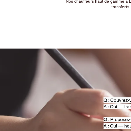
Nos chauffeurs haut de gamme à Ly
transferts 
Q : Couvrez-v
A : Oui — tra
Q : Proposez
A : Oui — heu