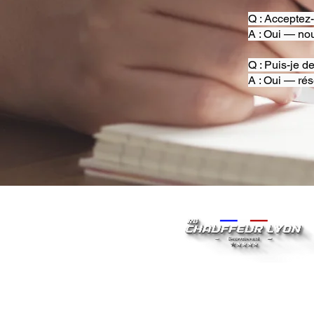
Q : Acceptez
A : Oui — nou
Q : Puis-je d
A : Oui — rés