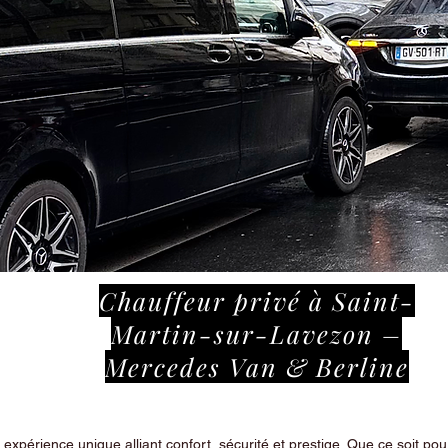
Chauffeur privé à Saint-
Martin-sur-Lavezon –
Mercedes Van & Berline
périence unique alliant confort, sécurité et prestige. Que ce soit pour