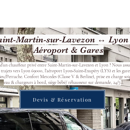
cueil
Devis & Réservation
Transfert
Nos véhicu
int-Martin-sur-Lavezon ↔ Lyon 
Aéroport & Gares
d’un chauffeur privé entre Saint-Martin-sur-Lavezon et Lyon ? Nous ass
 trajets vers Lyon 69000, l’aéroport Lyon‑Saint‑Exupéry (LYS) et les gare
eu/Perrache. Confort Mercedes (Classe V & Berline), prise en charge soi
eau & chargeurs à bord, siège bébé/ réhausseur sur demande, 24/7.
Devis & Réservation