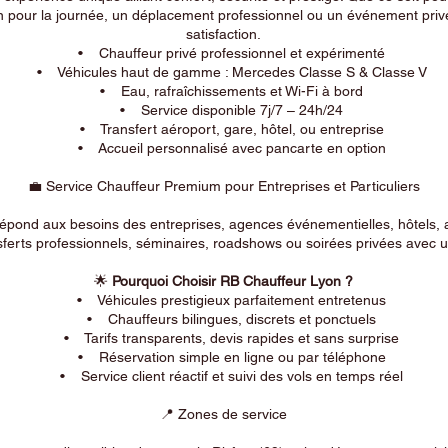
n pour la journée, un déplacement professionnel ou un événement privé
satisfaction.
• Chauffeur privé professionnel et expérimenté
• Véhicules haut de gamme : Mercedes Classe S & Classe V
• Eau, rafraîchissements et Wi-Fi à bord
• Service disponible 7j/7 – 24h/24
• Transfert aéroport, gare, hôtel, ou entreprise
• Accueil personnalisé avec pancarte en option
💼 Service Chauffeur Premium pour Entreprises et Particuliers
répond aux besoins des entreprises, agences événementielles, hôtels, 
ferts professionnels, séminaires, roadshows ou soirées privées avec un
🌟
Pourquoi Choisir RB Chauffeur Lyon ?
• Véhicules prestigieux parfaitement entretenus
• Chauffeurs bilingues, discrets et ponctuels
• Tarifs transparents, devis rapides et sans surprise
• Réservation simple en ligne ou par téléphone
• Service client réactif et suivi des vols en temps réel
📍 Zones de service