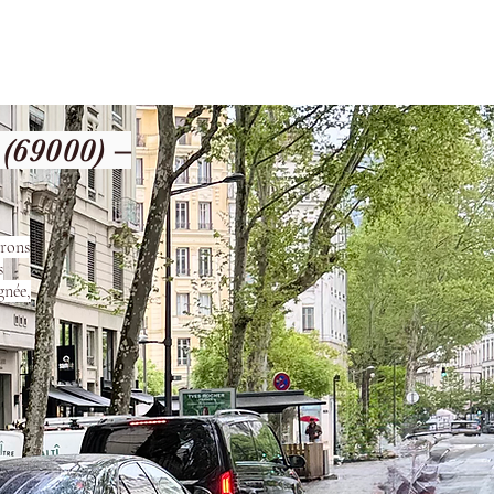
les
Nos Services
Contact
(69000) –
urons
s
gnée,