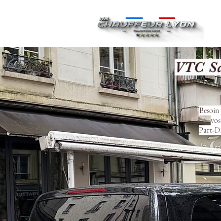
Ac
VTC Sa
Besoin 
vos
Part‑Di