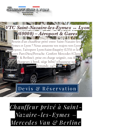
VTC Saint-Nazaire-les-Eymes ↔ Lyon
(69000) – Aéroport & Gares
Besoin d’un chauffeur privé entre Saint-Nazaire-les-
Eymes et Lyon ? Nous assurons vos trajets vers Lyon
69000, l’aéroport Lyon‑Saint‑Exupéry (LYS) et les
gares Part‑Dieu/Perrache. Confort Mercedes (Classe
V & Berline), prise en charge soignée, eau &
chargeurs à bord, siège bébé/ réhausseur sur
demande, 24/7.
Devis & Réservation
Chauffeur privé à Saint-
Nazaire-les-Eymes –
Mercedes Van & Berline