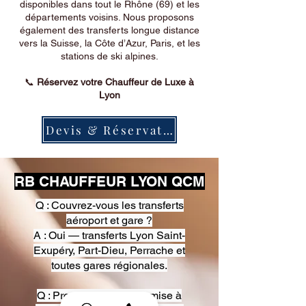
disponibles dans tout le Rhône (69) et les
départements voisins. Nous proposons
également des transferts longue distance
vers la Suisse, la Côte d’Azur, Paris, et les
stations de ski alpines.
📞
Réservez votre Chauffeur de Luxe à
Lyon
Devis & Réservation
RB CHAUFFEUR LYON QCM
Q : Couvrez-vous les transferts
aéroport et gare ?
A : Oui — transferts Lyon Saint-
Exupéry, Part-Dieu, Perrache et
toutes gares régionales.
Q : Proposez-vous une mise à