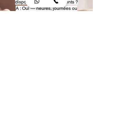
disposition pour événements ?
A : Oui — heures, journées ou
multi-jours, avec véhicules
adaptés (Classe S, Classe V,
van).
Q : Acceptez-vous des contrats
entreprise ou agences ?
A : Oui — nous proposons des
tarifs pro et des formules de
partenariat.
Q : Puis-je demander un véhicule
précis ?
A : Oui — réservez votre type de
véhicule lors de la demande
(Classe S, Classe V, van).