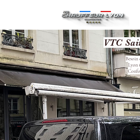
Ac
VTC Sai
Besoin 
Lyon 6
Confor