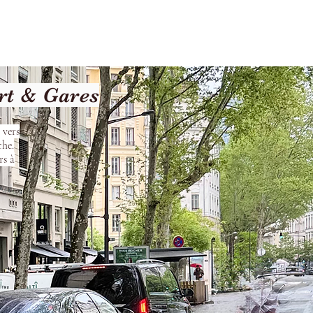
les
Nos Services
Contact
rt & Gares
 vers
che.
rs à