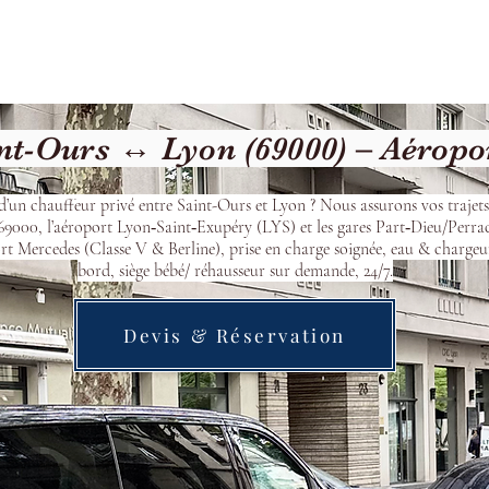
cueil
Devis & Réservation
Transfert
Nos véhicu
nt-Ours ↔ Lyon (69000) – Aéropo
d’un chauffeur privé entre Saint-Ours et Lyon ? Nous assurons vos trajets
9000, l’aéroport Lyon‑Saint‑Exupéry (LYS) et les gares Part‑Dieu/Perra
t Mercedes (Classe V & Berline), prise en charge soignée, eau & chargeu
bord, siège bébé/ réhausseur sur demande, 24/7.
Devis & Réservation