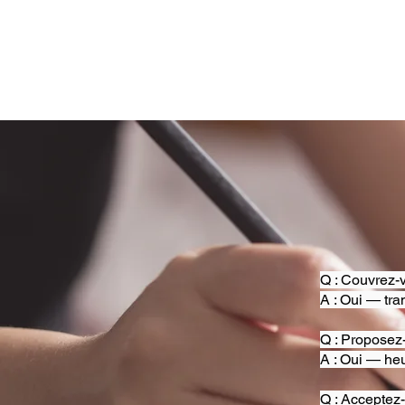
Q : Couvrez-v
A : Oui — tra
Q : Proposez
A : Oui — heu
Q : Acceptez