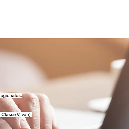
régionales.
 Classe V, van).