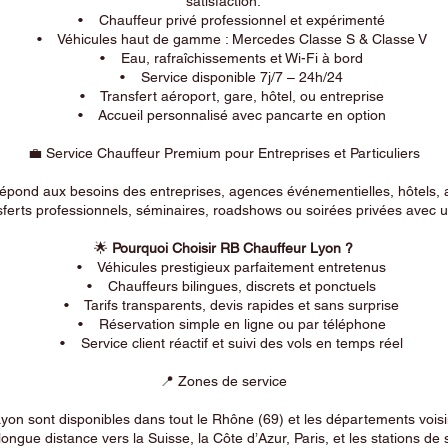
satisfaction.
• Chauffeur privé professionnel et expérimenté
• Véhicules haut de gamme : Mercedes Classe S & Classe V
• Eau, rafraîchissements et Wi-Fi à bord
• Service disponible 7j/7 – 24h/24
• Transfert aéroport, gare, hôtel, ou entreprise
• Accueil personnalisé avec pancarte en option
💼 Service Chauffeur Premium pour Entreprises et Particuliers
répond aux besoins des entreprises, agences événementielles, hôtels, 
ferts professionnels, séminaires, roadshows ou soirées privées avec un
🌟
Pourquoi Choisir RB Chauffeur Lyon ?
• Véhicules prestigieux parfaitement entretenus
• Chauffeurs bilingues, discrets et ponctuels
• Tarifs transparents, devis rapides et sans surprise
• Réservation simple en ligne ou par téléphone
• Service client réactif et suivi des vols en temps réel
📍 Zones de service
on sont disponibles dans tout le Rhône (69) et les départements voi
longue distance vers la Suisse, la Côte d’Azur, Paris, et les stations de 