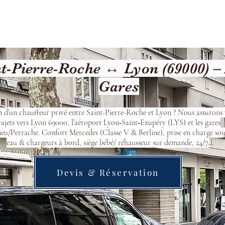
cueil
Devis & Réservation
Transfert
Nos véhicu
t-Pierre-Roche ↔ Lyon (69000) –
Gares
n d’un chauffeur privé entre Saint-Pierre-Roche et Lyon ? Nous assurons 
rajets vers Lyon 69000, l’aéroport Lyon‑Saint‑Exupéry (LYS) et les gares
eu/Perrache. Confort Mercedes (Classe V & Berline), prise en charge soi
eau & chargeurs à bord, siège bébé/ réhausseur sur demande, 24/7.
Devis & Réservation