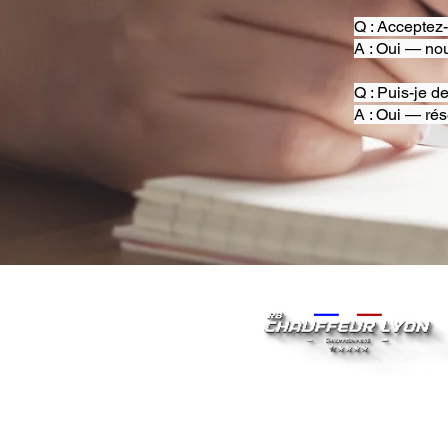
Q : Acceptez
A : Oui — nou
Q : Puis-je d
A : Oui — rés