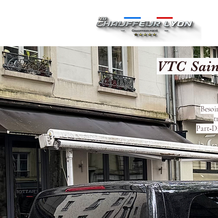
Ac
VTC Sain
Besoi
t
Part‑Di