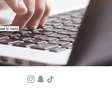
se V, van).
Tel.+33 07 85 80 48 00 |
CGV