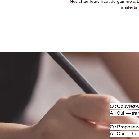
Nos chauffeurs haut de gamme à Ly
transferts 
Q : Couvrez-v
A : Oui — tra
Q : Proposez
A : Oui — heu