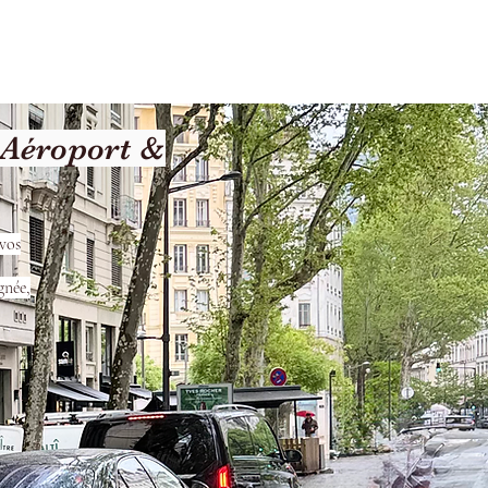
les
Nos Services
Contact
 Aéroport &
vos
gnée,