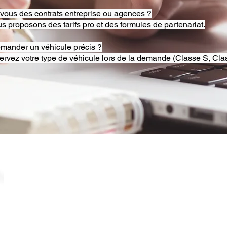
-vous des contrats entreprise ou agences ?
s proposons des tarifs pro et des formules de partenariat.
emander un véhicule précis ?
ervez votre type de véhicule lors de la demande (Classe S, Clas
© 2025 RB Chauffeur Lyon. Tous droits réservés. |
​SINCE 2020 | Siren 882092562 ​