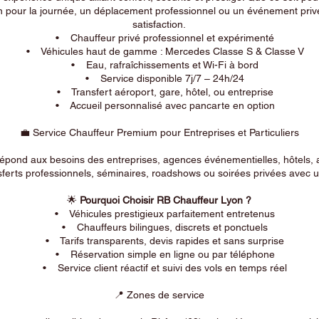
n pour la journée, un déplacement professionnel ou un événement privé
satisfaction.
• Chauffeur privé professionnel et expérimenté
• Véhicules haut de gamme : Mercedes Classe S & Classe V
• Eau, rafraîchissements et Wi-Fi à bord
• Service disponible 7j/7 – 24h/24
• Transfert aéroport, gare, hôtel, ou entreprise
• Accueil personnalisé avec pancarte en option
💼 Service Chauffeur Premium pour Entreprises et Particuliers
répond aux besoins des entreprises, agences événementielles, hôtels, 
ferts professionnels, séminaires, roadshows ou soirées privées avec un
🌟
Pourquoi Choisir RB Chauffeur Lyon ?
• Véhicules prestigieux parfaitement entretenus
• Chauffeurs bilingues, discrets et ponctuels
• Tarifs transparents, devis rapides et sans surprise
• Réservation simple en ligne ou par téléphone
• Service client réactif et suivi des vols en temps réel
📍 Zones de service